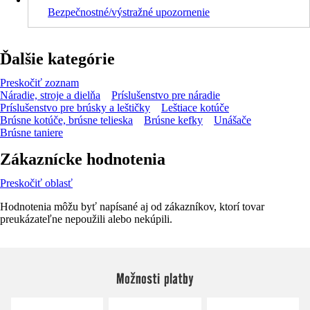
Bezpečnostné/výstražné upozornenie
Ďalšie kategórie
Preskočiť zoznam
Náradie, stroje a dielňa
Príslušenstvo pre náradie
Príslušenstvo pre brúsky a leštičky
Leštiace kotúče
Brúsne kotúče, brúsne telieska
Brúsne kefky
Unášače
Brúsne taniere
Zákaznícke hodnotenia
Preskočiť oblasť
Hodnotenia môžu byť napísané aj od zákazníkov, ktorí tovar
preukázateľne nepoužili alebo nekúpili.
Možnosti platby