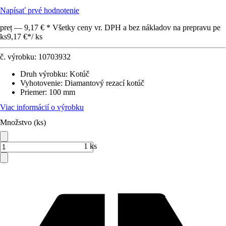
Napísať prvé hodnotenie
preț — 9,17 € * Všetky ceny vr. DPH a bez nákladov na prepravu pe
ks
9,17 €
*
/
ks
č. výrobku:
10703932
Druh výrobku
:
Kotúč
Vyhotovenie
:
Diamantový rezací kotúč
Priemer
:
100 mm
Viac informácií o výrobku
Množstvo (ks)
1 ks