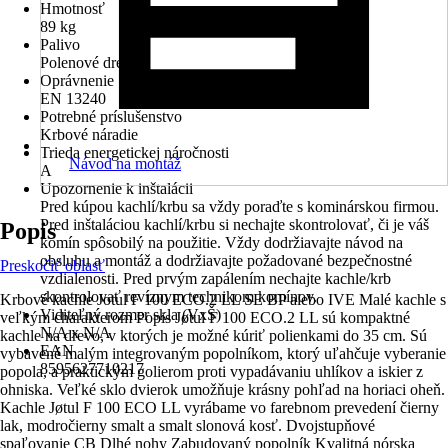
Hmotnosť
89 kg
Palivo
Polenové drevo
Oprávnenie
EN 13240
Potrebné príslušenstvo
Krbové náradie
Trieda energetickej náročnosti
Návod na montáž
A
Upozornenie k inštalácii
Pred kúpou kachlí/krbu sa vždy poraďte s kominárskou firmou.
Pred inštaláciou kachlí/krbu si nechajte skontrolovať, či je váš
Popis
komín spôsobilý na použitie. Vždy dodržiavajte návod na
obsluhu a montáž a dodržiavajte požadované bezpečnostné
Preskočiť oblasť
vzdialenosti. Pred prvým zapálením nechajte kachle/krb
skontrolovať revíznym technikom komínov.
Krbové kachle Jotul F 100 ECO.2 LL SE BP alebo IVE Malé kachle s
Viditeľný rozmer skla (VxŠ)
veľkým charakterom Popis Jøtul F 100 ECO.2 LL sú kompaktné
N/A x N/A
kachle na drevo, v ktorých je možné kúriť polienkami do 35 cm. Sú
EAN
vybavené malým integrovaným popolníkom, ktorý uľahčuje vyberanie
8595627710217
popola, a praktickým golierom proti vypadávaniu uhlíkov a iskier z
ohniska. Veľké sklo dvierok umožňuje krásny pohľad na horiaci oheň.
Kachle Jøtul F 100 ECO LL vyrábame vo farebnom prevedení čierny
lak, modročierny smalt a smalt slonová kosť. Dvojstupňové
spaľovanie CB Dlhé nohy Zabudovaný popolník Kvalitná nórska