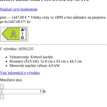
Napísať prvé hodnotenie
preț — 1447,00 € * Všetky ceny vr. DPH a bez nákladov na prepravu
pe ks
1447,00 €
*
/
ks
č. výrobku:
10591235
Vyhotovenie
:
Krbové kachle
Rozmery (ŠxVxH)
:
52.8 cm x 63 cm x 44.5 cm
Menovitý tepelný výkon
:
4,9 kW
Viac informácií o výrobku
Množstvo (ks)
1 ks