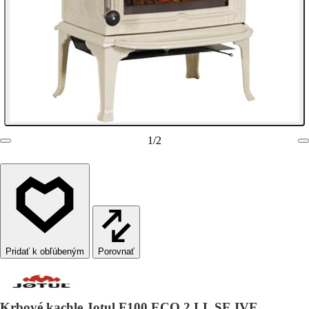
1
/
2
Porovnať
Krbové kachle Jotul F100 ECO.2 LL SE IVE