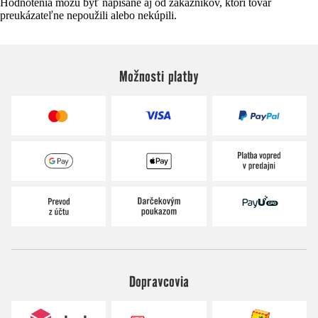
Hodnotenia môžu byť napísané aj od zákazníkov, ktorí tovar
preukázateľne nepoužili alebo nekúpili.
Možnosti platby
Dopravcovia