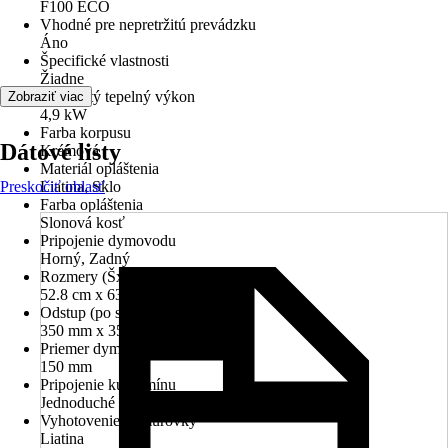
F100 ECO
Vhodné pre nepretržitú prevádzku
Áno
Špecifické vlastnosti
Žiadne
Menovitý tepelný výkon
Zobraziť viac
4,9 kW
Farba korpusu
Dátové listy
Krémová
Materiál opláštenia
Preskočiť oblasť
Liatina, Sklo
Farba opláštenia
Slonová kosť
Pripojenie dymovodu
Horný, Zadný
Rozmery (ŠxVxH)
52.8 cm x 63 cm x 44.5 cm
Odstup (po strane/vzadu/vpredu)
350 mm x 350 mm x 1000 mm
Priemer dymovodu
150 mm
Pripojenie ku komínu
Jednoduché pripojenie
Vyhotovenie výmurovky
Liatina