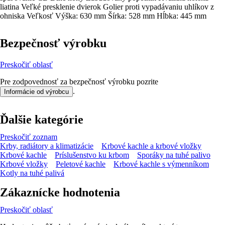
liatina Veľké presklenie dvierok Golier proti vypadávaniu uhlíkov z
ohniska Veľkosť Výška: 630 mm Šírka: 528 mm Hĺbka: 445 mm
Bezpečnosť výrobku
Preskočiť oblasť
Pre zodpovednosť za bezpečnosť výrobku pozrite
.
Informácie od výrobcu
Ďalšie kategórie
Preskočiť zoznam
Krby, radiátory a klimatizácie
Krbové kachle a krbové vložky
Krbové kachle
Príslušenstvo ku krbom
Sporáky na tuhé palivo
Krbové vložky
Peletové kachle
Krbové kachle s výmenníkom
Kotly na tuhé palivá
Zákaznícke hodnotenia
Preskočiť oblasť