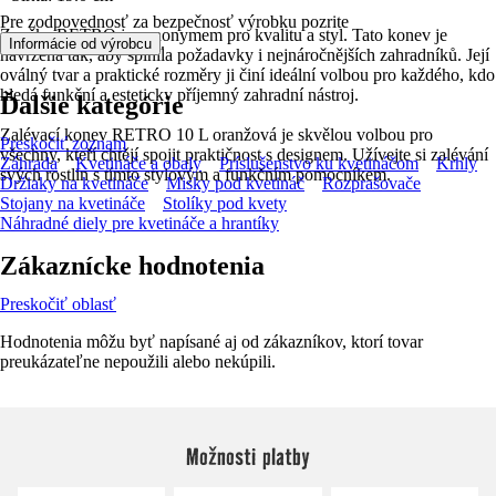
Pre zodpovednosť za bezpečnosť výrobku pozrite
Značka RETRO je synonymem pro kvalitu a styl. Tato konev je
.
Informácie od výrobcu
navržena tak, aby splnila požadavky i nejnáročnějších zahradníků. Její
oválný tvar a praktické rozměry ji činí ideální volbou pro každého, kdo
hledá funkční a esteticky příjemný zahradní nástroj.
Ďalšie kategórie
Zalévací konev RETRO 10 L oranžová je skvělou volbou pro
Preskočiť zoznam
všechny, kteří chtějí spojit praktičnost s designem. Užívejte si zalévání
Záhrada
Kvetináče a obaly
Príslušenstvo ku kvetináčom
Krhly
svých rostlin s tímto stylovým a funkčním pomocníkem.
Držiaky na kvetináče
Misky pod kvetináč
Rozprašovače
Stojany na kvetináče
Stolíky pod kvety
Náhradné diely pre kvetináče a hrantíky
Zákaznícke hodnotenia
Preskočiť oblasť
Hodnotenia môžu byť napísané aj od zákazníkov, ktorí tovar
preukázateľne nepoužili alebo nekúpili.
Možnosti platby