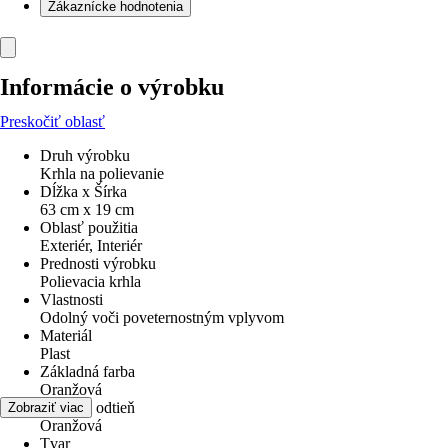
Zákaznícke hodnotenia
Informácie o výrobku
Preskočiť oblasť
Druh výrobku
Krhla na polievanie
Dĺžka x Šírka
63 cm x 19 cm
Oblasť použitia
Exteriér, Interiér
Prednosti výrobku
Polievacia krhla
Vlastnosti
Odolný voči poveternostným vplyvom
Materiál
Plast
Základná farba
Oranžová
Farebný odtieň
Zobraziť viac
Oranžová
Tvar