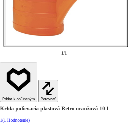
1
/
1
Porovnať
Krhla polievacia plastová Retro oranžová 10 l
1
(1 Hodnotenie)