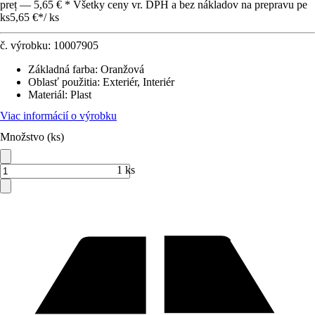
preț — 5,65 € * Všetky ceny vr. DPH a bez nákladov na prepravu pe
ks
5,65 €
*
/
ks
č. výrobku:
10007905
Základná farba
:
Oranžová
Oblasť použitia
:
Exteriér, Interiér
Materiál
:
Plast
Viac informácií o výrobku
Množstvo (ks)
1 ks