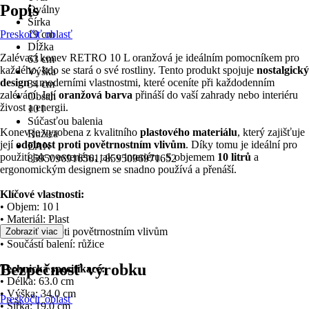
Popis
Oválny
Šírka
Preskočiť oblasť
19 cm
Dĺžka
Zalévací konev RETRO 10 L oranžová je ideálním pomocníkem pro
63 cm
každého, kdo se stará o své rostliny. Tento produkt spojuje
nostalgický
Výška
design
s moderními vlastnostmi, které oceníte při každodenním
34 cm
zalévání. Její
oranžová barva
přináší do vaší zahrady nebo interiéru
Obsah
živost a energii.
10 l
Súčasťou balenia
Konev je vyrobena z kvalitního
plastového materiálu
, který zajišťuje
Ružica
její
odolnost proti povětrnostním vlivům
. Díky tomu je ideální pro
EAN
použití jak v exteriéru, tak v interiéru. S objemem
10 litrů
a
8595096916561, 8595096971652
ergonomickým designem se snadno používá a přenáší.
Klíčové vlastnosti:
• Objem: 10 l
• Materiál: Plast
• Odolnost proti povětrnostním vlivům
Zobraziť viac
• Součástí balení: růžice
Bezpečnosť výrobku
Technická specifikace:
• Délka: 63.0 cm
• Výška: 34.0 cm
Preskočiť oblasť
• Šířka: 19.0 cm