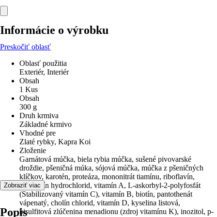
Informácie o výrobku
Preskočiť oblasť
Oblasť použitia
Exteriér, Interiér
Obsah
1 Kus
Obsah
300 g
Druh krmiva
Základné krmivo
Vhodné pre
Zlaté rybky, Kapra Koi
Zloženie
Garnátová múčka, biela rybia múčka, sušené pivovarské
droždie, pšeničná múka, sójová múčka, múčka z pšeničných
klíčkov, karotén, proteáza, mononitrát tiamínu, riboflavín,
pyridoxín hydrochlorid, vitamín A, L-askorbyl-2-polyfosfát
Zobraziť viac
(Stabilizovaný vitamín C), vitamín B, biotín, pantothenát
vápenatý, cholín chlorid, vitamín D, kyselina listová,
Popis
bisulfitová zlúčenina menadionu (zdroj vitamínu K), inozitol, p-