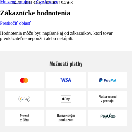
Mrazené krmivo
Živé krmivo
042055011310, 2007007194563
Zákaznícke hodnotenia
Preskočiť oblasť
Hodnotenia môžu byť napísané aj od zákazníkov, ktorí tovar
preukázateľne nepoužili alebo nekúpili.
Možnosti platby