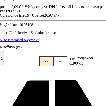
preț — 8,09 € * Všetky ceny vr. DPH a bez nákladov na prepravu pe
ks
8,09 €
*
/
ks
Corespunde la 26,97 € pe kg
(
26,97 €
/
kg
)
č. výrobku:
10105108
Druh krmiva
:
Základné krmivo
Viac informácií o výrobku
Množstvo (ks)
zodpovedá
1 ks
ks
kg
0,300 kg