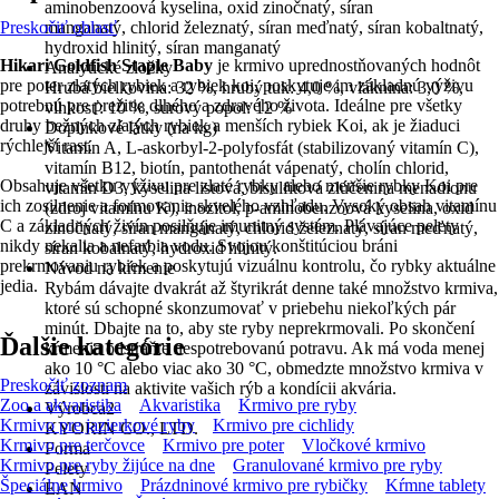
aminobenzoová kyselina, oxid zinočnatý, síran
Preskočiť oblasť
manganatý, chlorid železnatý, síran meďnatý, síran kobaltnatý,
hydroxid hlinitý, síran manganatý
Hikari Goldfish Staple Baby
je krmivo uprednostňovaných hodnôt
Analytické zložky
pre poter zlatých rybiek a rybiek koi, poskytuje im základnú výživu
Hrubá bielkovina: 32 %, hrubý tuk: 4,0 %, vláknina: 3,0 %,
potrebnú pre prežitie dlhého a zdravého života. Ideálne pre všetky
vlhkosť: 10 %, surový popol: 12 %
druhy bežných zlatých rybiek a menších rybiek Koi, ak je žiaduci
Doplnkové látky (na kg)
rýchlejší rast.
Vitamín A, L-askorbyl-2-polyfosfát (stabilizovaný vitamín C),
vitamín B12, biotín, pantothenát vápenatý, cholín chlorid,
Obsahuje všetku výživu pre zlaté rybky alebo menšie rybky Koi pre
vitamín D3, kyselina listová, bisulfitová zlúčenina menadionu
ich zosilnenie a formovanie skvelého vzhľadu. Vysoký obsah vitamínu
(zdroj vitamínu K), inozitol, p-aminobenzoová kyselina, oxid
C a základných živín posilňuje imunitný systém. Plávajúce pelety
zinočnatý, síran mangánatý, chlorid železnatý, síran meďnatý,
nikdy nekalia a nefarbia vodu. Svojou konštitúciou bráni
síran kobalnatý, hydroxid hlinitý.
prekrmovaniu rybiek a poskytujú vizuálnu kontrolu, čo rybky aktuálne
Návod na kŕmenie
jedia.
Rybám dávajte dvakrát až štyrikrát denne také množstvo krmiva,
ktoré sú schopné skonzumovať v priebehu niekoľkých pár
minút. Dbajte na to, aby ste ryby neprekrmovali. Po skončení
Ďalšie kategórie
kŕmenia odstráňte nespotrebovanú potravu. Ak má voda menej
ako 10 °C alebo viac ako 30 °C, obmedzte množstvo krmiva v
Preskočiť zoznam
závislosti na aktivite vašich rýb a kondícii akvária.
Zoo a akvaristika
Akvaristika
Krmivo pre ryby
Výrobca2
Krmivo pre jazierkové ryby
Krmivo pre cichlidy
KYORIN CO., LTD.
Krmivo pre terčovce
Krmivo pre poter
Vločkové krmivo
Forma
Krmivo pre ryby žijúce na dne
Granulované krmivo pre ryby
Pelety
Špeciálne krmivo
Prázdninové krmivo pre rybičky
Kŕmne tablety
EAN