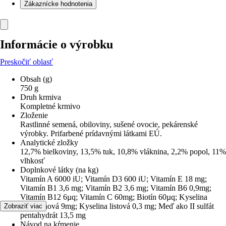
Zákaznícke hodnotenia
Informácie o výrobku
Preskočiť oblasť
Obsah (g)
750 g
Druh krmiva
Kompletné krmivo
Zloženie
Rastlinné semená, obiloviny, sušené ovocie, pekárenské
výrobky. Prifarbené prídavnými látkami EÚ.
Analytické zložky
12,7% bielkoviny, 13,5% tuk, 10,8% vláknina, 2,2% popol, 11%
vlhkosť
Doplnkové látky (na kg)
Vitamín A 6000 iU; Vitamín D3 600 iU; Vitamín E 18 mg;
Vitamín B1 3,6 mg; Vitamín B2 3,6 mg; Vitamín B6 0,9mg;
Vitamín B12 6µq; Vitamín C 60mg; Biotín 60µq; Kyselina
pantoténová 9mg; Kyselina listová 0,3 mg; Meď ako II sulfát
Zobraziť viac
pentahydrát 13,5 mg
Návod na kŕmenie