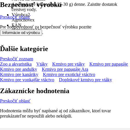
Bezpečnosť výrobku
4 polievkové lyžice (cca 25-30 g) denne. Zaistite dostatok
čerstvej vody.
Výrobca2
Preskočiť oblasť
Agrochovex
EAN
Pre zodpovednosť za bezpečnosť výrobku pozrite
8595199101246
.
Informácie od výrobcu
Ďalšie kategórie
Preskočiť zoznam
Zoo a akvaristika
Vtáky
Krmivo pre vtáky
Krmivo pre papagáje
Krmivo pre andulky
Krmivo pre papagáje Ara
Krmivo pre kanáriky
Krmivo pre exotické vtáctvo
Krmivo pre vonkajšie vtáctvo
Doplnkové krmivo pre vtáky
Zákaznícke hodnotenia
Preskočiť oblasť
Hodnotenia môžu byť napísané aj od zákazníkov, ktorí tovar
preukázateľne nepoužili alebo nekúpili.