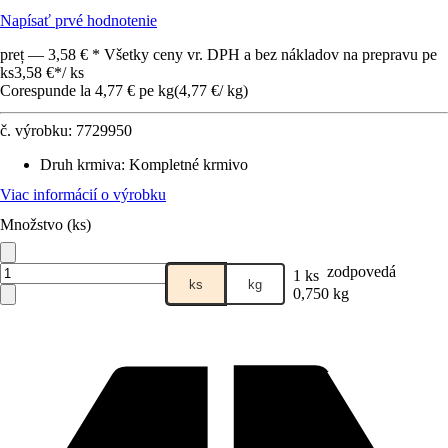
Napísať prvé hodnotenie
preț — 3,58 € * Všetky ceny vr. DPH a bez nákladov na prepravu pe
ks
3,58 €
*
/
ks
Corespunde la 4,77 € pe kg
(
4,77 €
/
kg
)
č. výrobku:
7729950
Druh krmiva
:
Kompletné krmivo
Viac informácií o výrobku
Množstvo (ks)
zodpovedá
1 ks
ks
kg
0,750 kg