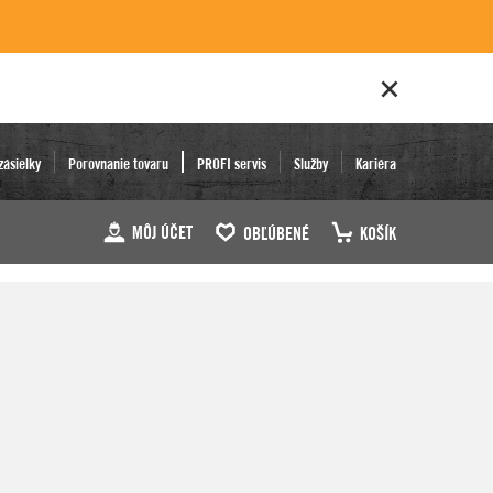
zásielky
Porovnanie tovaru
PROFI servis
Služby
Kariéra
MÔJ ÚČET
OBĽÚBENÉ
KOŠÍK