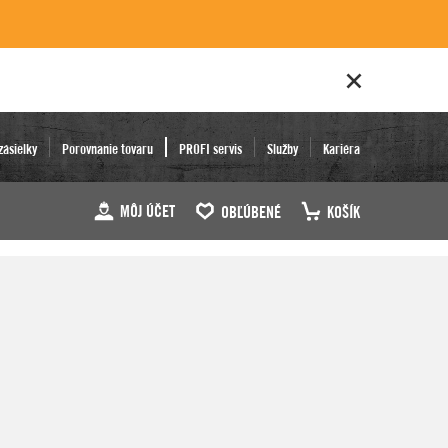
zásielky
Porovnanie tovaru
PROFI servis
Služby
Kariéra
MÔJ ÚČET
OBĽÚBENÉ
KOŠÍK