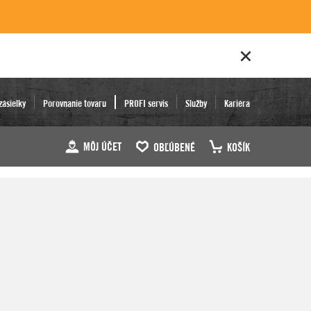
zásielky
Porovnanie tovaru
PROFI servis
Služby
Kariéra
MÔJ ÚČET
OBĽÚBENÉ
KOŠÍK