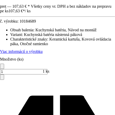
preț — 107,63 € * Všetky ceny vr. DPH a bez nákladov na prepravu
pe ks
107,63 €
*
/
ks
č. výrobku:
10184689
Obsah balenia
:
Kuchynská batéria, Návod na montáž
Variant
:
Kuchynská batéria nástenná páková
Charakteristické znaky
:
Keramická kartuša, Kovová ovládacia
páka, Otočné ramienko
Viac informácií o výrobku
Množstvo (ks)
1 ks