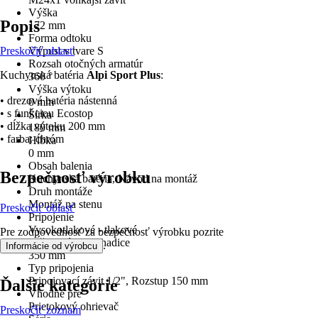
Výška
Popis
172 mm
Forma odtoku
Preskočiť oblasť
Výpust v tvare S
Rozsah otočných armatúr
Kuchynská batéria
Alpi Sport Plus
:
360 °
Výška výtoku
• drezová batéria nástenná
0 mm
• s funkciou Ecostop
Šírka
• dĺžka výtoku 200 mm
180 mm
• farba: chróm
Hĺbka
0 mm
Obsah balenia
Bezpečnosť výrobku
Kuchynská batéria, Návod na montáž
Druh montáže
Montáž na stenu
Preskočiť oblasť
Pripojenie
Vysokotlakové - tlakové
Pre zodpovednosť za bezpečnosť výrobku pozrite
Dĺžka prípojnej hadice
.
Informácie od výrobcu
350 mm
Typ pripojenia
Pripojovací závit 1/2", Rozstup 150 mm
Ďalšie kategórie
Vhodné pre
Prietokový ohrievač
Preskočiť zoznam