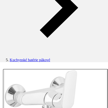
Kuchynské batérie pákové