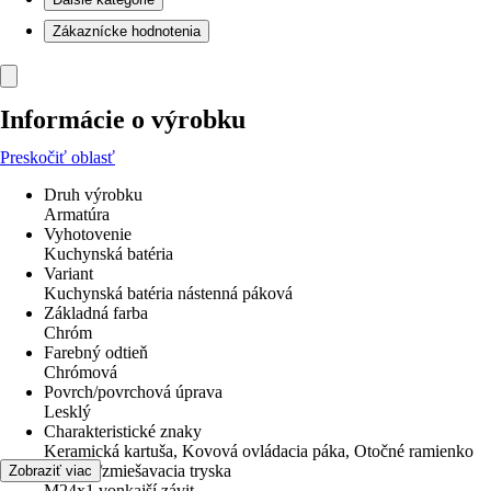
Zákaznícke hodnotenia
Informácie o výrobku
Preskočiť oblasť
Druh výrobku
Armatúra
Vyhotovenie
Kuchynská batéria
Variant
Kuchynská batéria nástenná páková
Základná farba
Chróm
Farebný odtieň
Chrómová
Povrch/povrchová úprava
Lesklý
Charakteristické znaky
Keramická kartuša, Kovová ovládacia páka, Otočné ramienko
Perlátor/zmiešavacia tryska
Zobraziť viac
M24x1 vonkajší závit