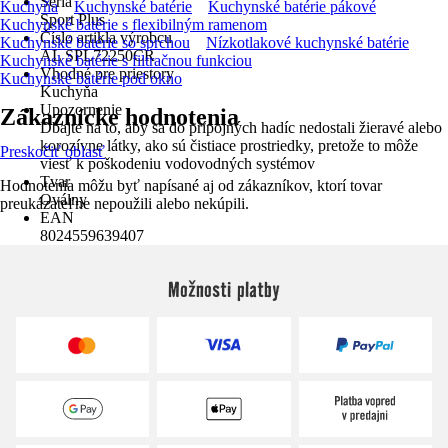
Séria
Kuchyňa
Kuchynské batérie
Kuchynské batérie pákové
Sport Plus
Kuchynské batérie s flexibilným ramenom
Číslo artikla výrobcu
Kuchynské batérie so sprchou
Nízkotlakové kuchynské batérie
AL SPL72250CR
Kuchynské batérie s filtračnou funkciou
Vhodné pre priestory
Kuchynské batérie pod okno
Kuchyňa
Upozornenie
Zákaznícke hodnotenia
Dbajte na to, aby sa do prípojných hadíc nedostali žieravé alebo
korozívne látky, ako sú čistiace prostriedky, pretože to môže
Preskočiť oblasť
viesť k poškodeniu vodovodných systémov
Tvar
Hodnotenia môžu byť napísané aj od zákazníkov, ktorí tovar
Oválny
preukázateľne nepoužili alebo nekúpili.
EAN
8024559639407
Možnosti platby