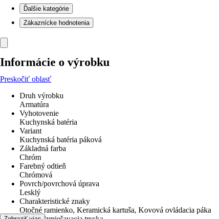
Ďalšie kategórie
Zákaznícke hodnotenia
Informácie o výrobku
Preskočiť oblasť
Druh výrobku
Armatúra
Vyhotovenie
Kuchynská batéria
Variant
Kuchynská batéria páková
Základná farba
Chróm
Farebný odtieň
Chrómová
Povrch/povrchová úprava
Lesklý
Charakteristické znaky
Otočné ramienko, Keramická kartuša, Kovová ovládacia páka
Perlátor/zmiešavacia tryska
Zobraziť viac