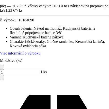
preț — 91,23 € * Všetky ceny vr. DPH a bez nákladov na prepravu pe
ks
91,23 €
*
/
ks
č. výrobku:
10184690
Obsah balenia
:
Návod na montáž, Kuchynská batéria, 2
flexibilné pripojovacie hadice 3/8"
Variant
:
Kuchynská batéria páková
Charakteristické znaky
:
Otočné ramienko, Keramická kartuša,
Kovová ovládacia páka
Viac informácií o výrobku
Množstvo (ks)
1 ks