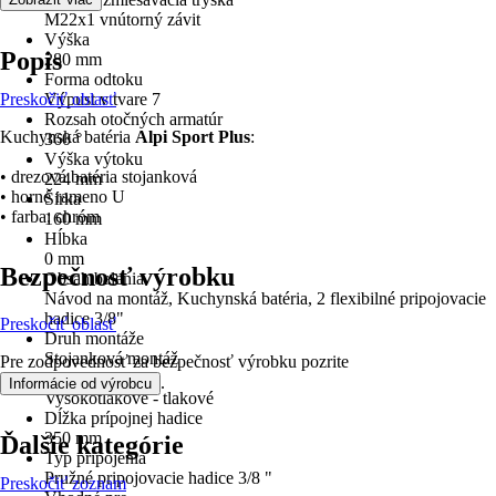
M22x1 vnútorný závit
Výška
Popis
280 mm
Forma odtoku
Preskočiť oblasť
Výpust v tvare 7
Rozsah otočných armatúr
Kuchynská batéria
Alpi Sport Plus
:
360 °
Výška výtoku
• drezová batéria stojanková
224 mm
• horné rameno U
Šírka
• farba: chróm
160 mm
Hĺbka
0 mm
Bezpečnosť výrobku
Obsah balenia
Návod na montáž, Kuchynská batéria, 2 flexibilné pripojovacie
hadice 3/8"
Preskočiť oblasť
Druh montáže
Stojanková montáž
Pre zodpovednosť za bezpečnosť výrobku pozrite
Pripojenie
.
Informácie od výrobcu
Vysokotlakové - tlakové
Dĺžka prípojnej hadice
350 mm
Ďalšie kategórie
Typ pripojenia
Pružné pripojovacie hadice 3/8 "
Preskočiť zoznam