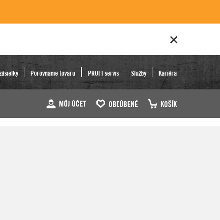
zásielky
Porovnanie tovaru
PROFI servis
Služby
Kariéra
MÔJ ÚČET
OBĽÚBENÉ
KOŠÍK