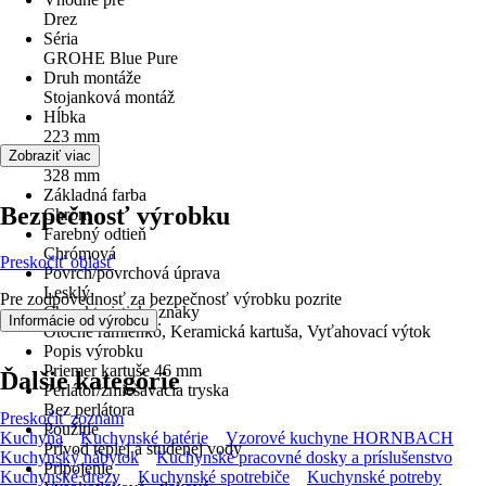
Drez
Séria
GROHE Blue Pure
Druh montáže
Stojanková montáž
Hĺbka
223 mm
Výška
Zobraziť viac
328 mm
Základná farba
Bezpečnosť výrobku
Chróm
Farebný odtieň
Chrómová
Preskočiť oblasť
Povrch/povrchová úprava
Lesklý
Pre zodpovednosť za bezpečnosť výrobku pozrite
Charakteristické znaky
.
Informácie od výrobcu
Otočné ramienko, Keramická kartuša, Vyťahovací výtok
Popis výrobku
Priemer kartuše 46 mm
Ďalšie kategórie
Perlátor/zmiešavacia tryska
Bez perlátora
Preskočiť zoznam
Použitie
Kuchyňa
Kuchynské batérie
Vzorové kuchyne HORNBACH
Prívod teplej a studenej vody
Kuchynský nábytok
Kuchynské pracovné dosky a príslušenstvo
Pripojenie
Kuchynské drezy
Kuchynské spotrebiče
Kuchynské potreby