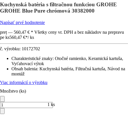
Kuchynská batéria s filtračnou funkciou GROHE
GROHE Blue Pure chrómová 30382000
Napísať prvé hodnotenie
preț — 560,47 € * Všetky ceny vr. DPH a bez nákladov na prepravu
pe ks
560,47 €
*
/
ks
č. výrobku:
10172702
Charakteristické znaky
:
Otočné ramienko, Keramická kartuša,
Vyťahovací výtok
Obsah balenia
:
Kuchynská batéria, Filtračná kartuša, Návod na
montáž
Viac informácií o výrobku
Množstvo (ks)
1 ks