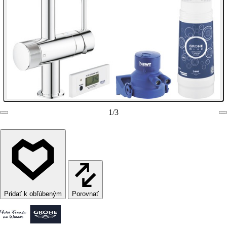
1
/
3
Porovnať