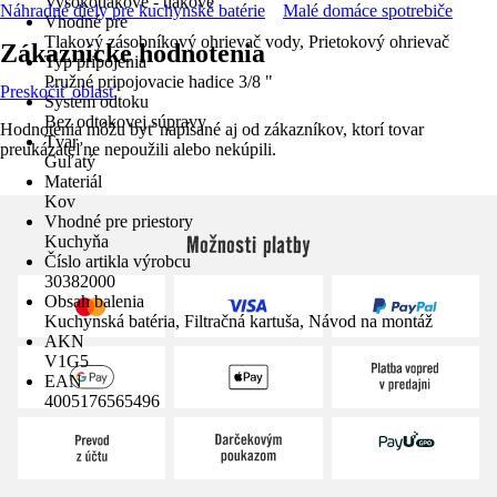
Vysokotlakové - tlakové
Náhradné diely pre kuchynské batérie
Malé domáce spotrebiče
Vhodné pre
Tlakový zásobníkový ohrievač vody, Prietokový ohrievač
Zákaznícke hodnotenia
Typ pripojenia
Pružné pripojovacie hadice 3/8 "
Preskočiť oblasť
Systém odtoku
Bez odtokovej súpravy
Hodnotenia môžu byť napísané aj od zákazníkov, ktorí tovar
Tvar
preukázateľne nepoužili alebo nekúpili.
Guľatý
Materiál
Kov
Vhodné pre priestory
Možnosti platby
Kuchyňa
Číslo artikla výrobcu
30382000
Obsah balenia
Kuchynská batéria, Filtračná kartuša, Návod na montáž
AKN
V1G5
EAN
4005176565496