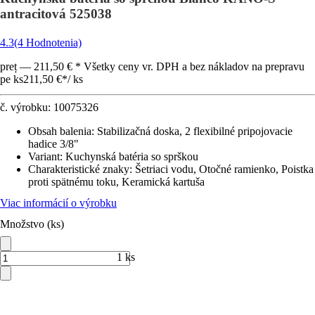
antracitová 525038
4.3
(4 Hodnotenia)
preț — 211,50 € * Všetky ceny vr. DPH a bez nákladov na prepravu
pe ks
211,50 €
*
/
ks
č. výrobku:
10075326
Obsah balenia
:
Stabilizačná doska, 2 flexibilné pripojovacie
hadice 3/8"
Variant
:
Kuchynská batéria so sprškou
Charakteristické znaky
:
Šetriaci vodu, Otočné ramienko, Poistka
proti spätnému toku, Keramická kartuša
Viac informácií o výrobku
Množstvo (ks)
1 ks