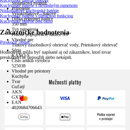
Kuchynské batérie pákové
Stojanková montáž
Kuchynské batérie s flexibilným ramenom
Pripojenie
Nízkotlakové kuchynské batérie
Vysokotlakové - tlakové
Kuchynské batérie s filtračnou funkciou
Dĺžka prípojnej hadice
Kuchynské batérie pod okno
350 mm
Typ pripojenia
Zákaznícke hodnotenia
Pružné pripojovacie hadice 3/8 "
Vhodné pre
Preskočiť oblasť
Tlakový zásobníkový ohrievač vody, Prietokový ohrievač
Séria
Hodnotenia môžu byť napísané aj od zákazníkov, ktorí tovar
KANO-S
preukázateľne nepoužili alebo nekúpili.
Číslo artikla výrobcu
525038
Vhodné pre priestory
Kuchyňa
Možnosti platby
Tvar
Guľatý
AKN
GXT7
EAN
4020684706643