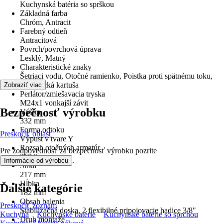
Kuchynská batéria so sprškou
Základná farba
Chróm, Antracit
Farebný odtieň
Antracitová
Povrch/povrchová úprava
Lesklý, Matný
Charakteristické znaky
Šetriaci vodu, Otočné ramienko, Poistka proti spätnému toku,
Keramická kartuša
Zobraziť viac
Perlátor/zmiešavacia tryska
M24x1 vonkajší závit
Bezpečnosť výrobku
Výška
332 mm
Forma odtoku
Preskočiť oblasť
Výpust v tvare Y
Rozsah otočných armatúr
Pre zodpovednosť za bezpečnosť výrobku pozrite
360 °
.
Informácie od výrobcu
Šírka
217 mm
Hĺbka
Ďalšie kategórie
182 mm
Obsah balenia
Preskočiť zoznam
Stabilizačná doska, 2 flexibilné pripojovacie hadice 3/8"
Kuchyňa
Kuchynské batérie
Kuchynské batérie so sprchou
Druh montáže