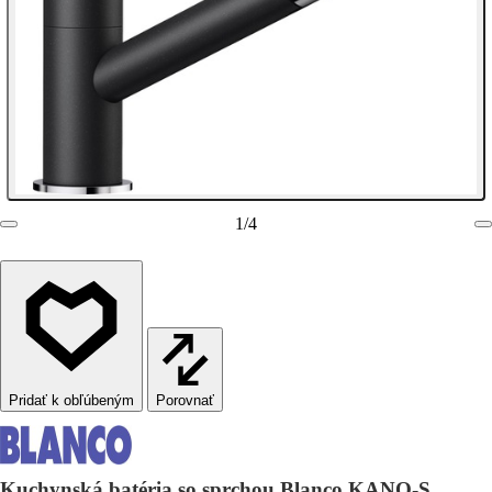
1
/
4
Porovnať
Kuchynská batéria so sprchou Blanco KANO-S