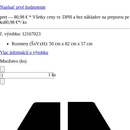
Napísať prvé hodnotenie
preț — 80,98 € * Všetky ceny vr. DPH a bez nákladov na prepravu pe
ks
80,98 €
*
/
ks
č. výrobku:
12167023
Rozmery (ŠxVxH)
:
50 cm x 82 cm x 57 cm
Viac informácií o výrobku
Množstvo (ks)
1 ks