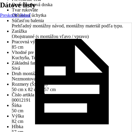
Dátové listy
Drevotriesková doska
Tvar rukoväte
Preskočiť oblasť
Oblúková úchytka
Súčasťou balenia
Prehľadný montážny návod, montážny materiál podľa typu.
Zarážka
Obojstranné (s montážou vľavo / vpravo)
Pracovná výška
85 cm
Vhodné pre priestory
Kuchyňa, Technické miestnosti
Základná farba
Sivá
Druh montáže
Nezmontované
Rozmery (ŠxVxH)
50 cm x 82 cm x 57 cm
Číslo artikla výrobcu
00012191
Šírka
50 cm
Výška
82 cm
Hĺbka
57 cm