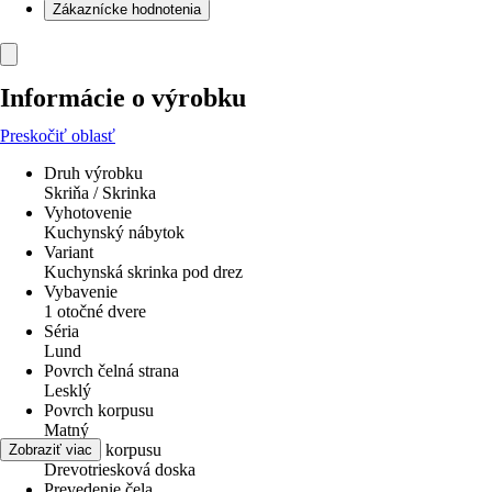
Zákaznícke hodnotenia
Informácie o výrobku
Preskočiť oblasť
Druh výrobku
Skriňa / Skrinka
Vyhotovenie
Kuchynský nábytok
Variant
Kuchynská skrinka pod drez
Vybavenie
1 otočné dvere
Séria
Lund
Povrch čelná strana
Lesklý
Povrch korpusu
Matný
Materiál korpusu
Zobraziť viac
Drevotriesková doska
Prevedenie čela