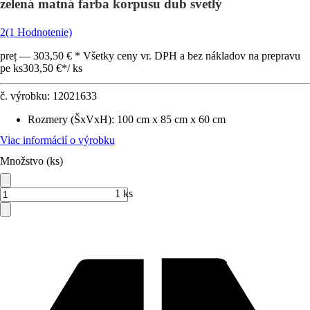
zelená matná farba korpusu dub svetlý
2
(1 Hodnotenie)
preț — 303,50 € * Všetky ceny vr. DPH a bez nákladov na prepravu
pe ks
303,50 €
*
/
ks
č. výrobku:
12021633
Rozmery (ŠxVxH)
:
100 cm x 85 cm x 60 cm
Viac informácií o výrobku
Množstvo (ks)
1 ks