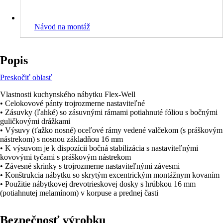
Návod na montáž
Popis
Preskočiť oblasť
Vlastnosti kuchynského nábytku Flex-Well
• Celokovové pánty trojrozmerne nastaviteľné
• Zásuvky (ľahké) so zásuvnými rámami potiahnuté fóliou s bočnými
guličkovými drážkami
• Výsuvy (ťažko nosné) oceľové rámy vedené valčekom (s práškovým
nástrekom) s nosnou základňou 16 mm
• K výsuvom je k dispozícii bočná stabilizácia s nastaviteľnými
kovovými tyčami s práškovým nástrekom
• Závesné skrinky s trojrozmerne nastaviteľnými závesmi
• Konštrukcia nábytku so skrytým excentrickým montážnym kovaním
• Použitie nábytkovej drevotrieskovej dosky s hrúbkou 16 mm
(potiahnutej melamínom) v korpuse a prednej časti
Bezpečnosť výrobku