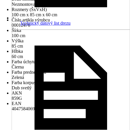
Nezmontované
Rozmery (ŠxVxH)
100 cm x 85 cm x 60 cm
Číslo artikla výrobcu
Technický dátový list drezu
00012476
Šírka
100 cm
Výška
85 cm
Hĺbka
60 cm
Farba úchytu
Čierna
Farba prednej časti
Zelená
Farba korpusu
Dub svetlý
AKN
859G
EAN
4047584069715