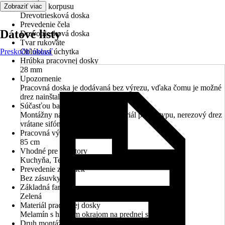
Materiál korpusu
Zobraziť viac
Drevotriesková doska
Prevedenie čela
Dátové listy
Drevotriesková doska
Tvar rukoväte
Preskočiť oblasť
Oblúková úchytka
Hrúbka pracovnej dosky
28 mm
Upozornenie
Pracovná doska je dodávaná bez výrezu, vďaka čomu je možné
drez nainštalovať úplne variabilne.
Súčasťou balenia
Montážny návod, montážny materiál podľa typu, nerezový drez
vrátane sifónu a prepadovej sady.
Pracovná výška
85 cm
Vhodné pre priestory
Kuchyňa, Technické miestnosti
Prevedenie zásuviek
Bez zásuvky
Základná farba
Zelená
Materiál pracovnej dosky
Melamín s hrubým okrajom na prednej strane
Druh montáže