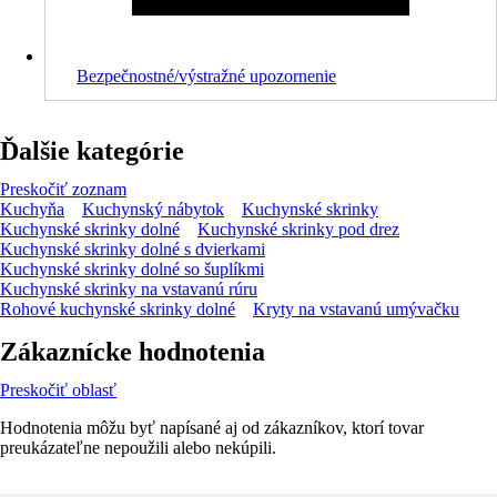
Bezpečnostné/výstražné upozornenie
Ďalšie kategórie
Preskočiť zoznam
Kuchyňa
Kuchynský nábytok
Kuchynské skrinky
Kuchynské skrinky dolné
Kuchynské skrinky pod drez
Kuchynské skrinky dolné s dvierkami
Kuchynské skrinky dolné so šuplíkmi
Kuchynské skrinky na vstavanú rúru
Rohové kuchynské skrinky dolné
Kryty na vstavanú umývačku
Zákaznícke hodnotenia
Preskočiť oblasť
Hodnotenia môžu byť napísané aj od zákazníkov, ktorí tovar
preukázateľne nepoužili alebo nekúpili.