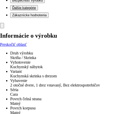
Bezpečnosť výrobku
Ďalšie kategórie
Zákaznícke hodnotenia
Informácie o výrobku
Preskočiť oblasť
Druh výrobku
Skriňa / Skrinka
Vyhotovenie
Kuchynský nábytok
Variant
Kuchynská skrinka s drezom
Vybavenie
2 otočné dvere, 1 drez vstavaný, Bez elektrospotrebičov
Séria
Cara
Povrch čelná strana
Matný
Povrch korpusu
Matný