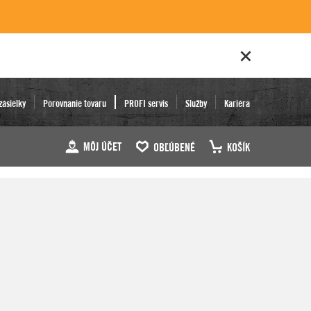
zásielky
Porovnanie tovaru
PROFI servis
Služby
Kariéra
MÔJ ÚČET
OBĽÚBENÉ
KOŠÍK