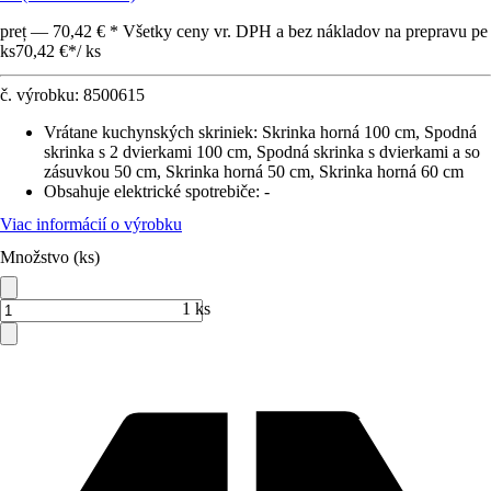
preț — 70,42 € * Všetky ceny vr. DPH a bez nákladov na prepravu pe
ks
70,42 €
*
/
ks
č. výrobku:
8500615
Vrátane kuchynských skriniek
:
Skrinka horná 100 cm, Spodná
skrinka s 2 dvierkami 100 cm, Spodná skrinka s dvierkami a so
zásuvkou 50 cm, Skrinka horná 50 cm, Skrinka horná 60 cm
Obsahuje elektrické spotrebiče
:
-
Viac informácií o výrobku
Množstvo (ks)
1 ks