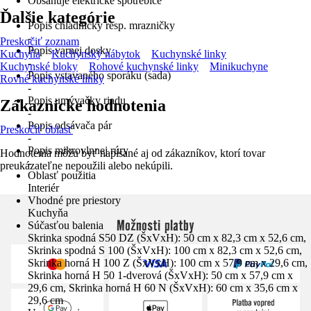
Obsahuje elektrické spotrebiče
-
Ďalšie kategórie
Popis chladničky resp. mrazničky
-
Preskočiť zoznam
Popis varnej dosky
Kuchyňa
Kuchynský nábytok
Kuchynské linky
-
Kuchynské bloky
Rohové kuchynské linky
Minikuchyne
Popis vstavaného sporáku (sada)
Rovné kuchynské linky
-
Popis umývačky riadu
Zákaznícke hodnotenia
-
Popis odsávača pár
Preskočiť oblasť
-
Popis mikrovlnnej rúry
Hodnotenia môžu byť napísané aj od zákazníkov, ktorí tovar
-
preukázateľne nepoužili alebo nekúpili.
Oblasť použitia
Interiér
Vhodné pre priestory
Kuchyňa
Možnosti platby
Súčasťou balenia
Skrinka spodná S50 DZ (ŠxVxH): 50 cm x 82,3 cm x 52,6 cm,
Skrinka spodná S 100 (ŠxVxH): 100 cm x 82,3 cm x 52,6 cm,
Skrinka horná H 100 Z (ŠxVxH): 100 cm x 57,9 cm x 29,6 cm,
Skrinka horná H 50 1-dverová (ŠxVxH): 50 cm x 57,9 cm x
29,6 cm, Skrinka horná H 60 N (ŠxVxH): 60 cm x 35,6 cm x
29,6 cm