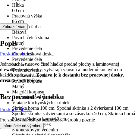
Hĺbka
60 cm
Pracovná výška
86 cm
Základná farba
Zobraziť viac
Béžová
Povrch čelná strana
Popis
Matný
Prevedenie čela
Preskočiť oblasť
Drevotriesková doska
Prevedenie čela
Jednoduché, tvarovo čisté hladké predné plochy z laminovanej
Melamin
drevotrieskovej dosky, vytvárajú vkusnú a modernú kuchyňu do
Tvar rukoväte
každého priestoru.
Zostava je k dostaniu bez pracovnej dosky,
Oblúková úchytka
drezu a spotrebičov.
Povrch korpusu
Matný
Materiál korpusu
Bezpečnosť výrobku
Drevotriesková doska
Vrátane kuchynských skriniek
Skrinka horná 100 cm, Spodná skrinka s 2 dvierkami 100 cm,
Preskočiť oblasť
Spodná skrinka s dvierkami a so zásuvkou 50 cm, Skrinka horná
50 cm, Skrinka horná 60 cm
Pre zodpovednosť za bezpečnosť výrobku pozrite
Prevedenie zásuviek
.
Informácie od výrobcu
S kolieskovým vedením