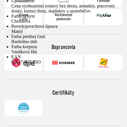
Upozornenie
Cena vyobrazenej zostavy bez drezu, armatúry, pracovnej
dosky, hornej rímsy, doplnkov a spotrebičov.
Farba úchytu
Chrómová
Povrch/povrchová úprava
Matný
Farba prednej časti
Bardolino dub
Dopravcovia
Farba korpusu
Vanilková žltá
EAN
8581740782583
Certifikáty