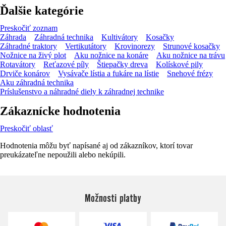
Ďalšie kategórie
Preskočiť zoznam
Záhrada
Záhradná technika
Kultivátory
Kosačky
Záhradné traktory
Vertikutátory
Krovinorezy
Strunové kosačky
Nožnice na živý plot
Aku nožnice na konáre
Aku nožnice na trávu
Rotavátory
Reťazové píly
Štiepačky dreva
Kolískové pily
Drviče konárov
Vysávače lístia a fukáre na lístie
Snehové frézy
Aku záhradná technika
Príslušenstvo a náhradné diely k záhradnej technike
Zákaznícke hodnotenia
Preskočiť oblasť
Hodnotenia môžu byť napísané aj od zákazníkov, ktorí tovar
preukázateľne nepoužili alebo nekúpili.
Možnosti platby