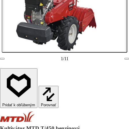
1
/
11
Porovnať
Kultivátor MTD T/450 benzínový