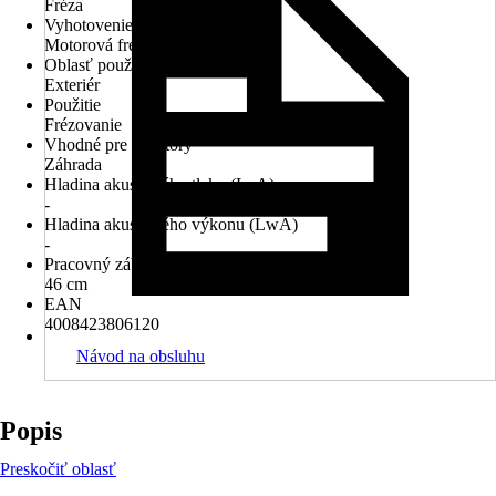
Fréza
Vyhotovenie
Motorová fréza
Oblasť použitia
Exteriér
Použitie
Frézovanie
Vhodné pre priestory
Záhrada
Hladina akustického tlaku (LpA)
-
Hladina akustického výkonu (LwA)
-
Pracovný záber
46 cm
EAN
4008423806120
Návod na obsluhu
Popis
Preskočiť oblasť