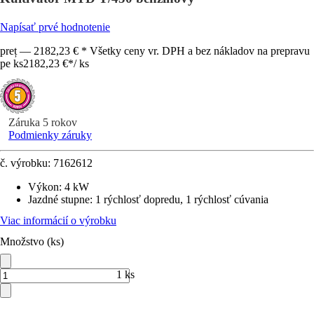
Napísať prvé hodnotenie
preț — 2182,23 € * Všetky ceny vr. DPH a bez nákladov na prepravu
pe ks
2182,23 €
*
/
ks
Záruka 5 rokov
Podmienky záruky
č. výrobku:
7162612
Výkon
:
4 kW
Jazdné stupne
:
1 rýchlosť dopredu, 1 rýchlosť cúvania
Viac informácií o výrobku
Množstvo (ks)
1 ks