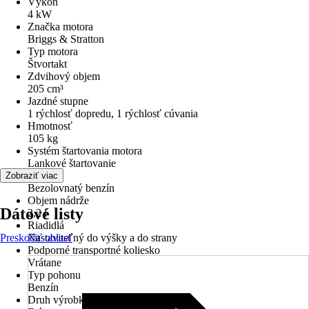
Výkon
4 kW
Značka motora
Briggs & Stratton
Typ motora
Štvortakt
Zdvihový objem
205 cm³
Jazdné stupne
1 rýchlosť dopredu, 1 rýchlosť cúvania
Hmotnosť
105 kg
Systém štartovania motora
Lankové štartovanie
Palivo
Zobraziť viac
Bezolovnatý benzín
Objem nádrže
Dátové listy
2,2 l
Riadidlá
Preskočiť oblasť
Nastaviteľný do výšky a do strany
Podporné transportné koliesko
Vrátane
Typ pohonu
Benzín
Druh výrobku