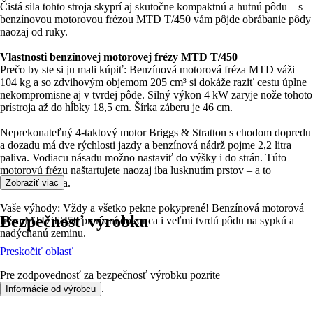
Čistá sila tohto stroja skyprí aj skutočne kompaktnú a hutnú pôdu – s
benzínovou motorovou frézou MTD T/450 vám pôjde obrábanie pôdy
naozaj od ruky.
Vlastnosti benzínovej motorovej frézy MTD T/450
Prečo by ste si ju mali kúpiť: Benzínová motorová fréza MTD váži
104 kg a so zdvihovým objemom 205 cm³ si dokáže raziť cestu úplne
nekompromisne aj v tvrdej pôde. Silný výkon 4 kW zaryje nože tohoto
prístroja až do hĺbky 18,5 cm. Šírka záberu je 46 cm.
Neprekonateľný 4-taktový motor Briggs & Stratton s chodom dopredu
a dozadu má dve rýchlosti jazdy a benzínová nádrž pojme 2,2 litra
paliva. Vodiacu násadu možno nastaviť do výšky i do strán. Túto
motorovú frézu naštartujete naozaj iba lusknutím prstov – a to
pomocou lanka.
Zobraziť viac
Vaše výhody: Vždy a všetko pekne pokyprené! Benzínová motorová
Bezpečnosť výrobku
fréza MTD T/450 premení dokonca i veľmi tvrdú pôdu na sypkú a
nadýchanú zeminu.
Preskočiť oblasť
Pre zodpovednosť za bezpečnosť výrobku pozrite
.
Informácie od výrobcu