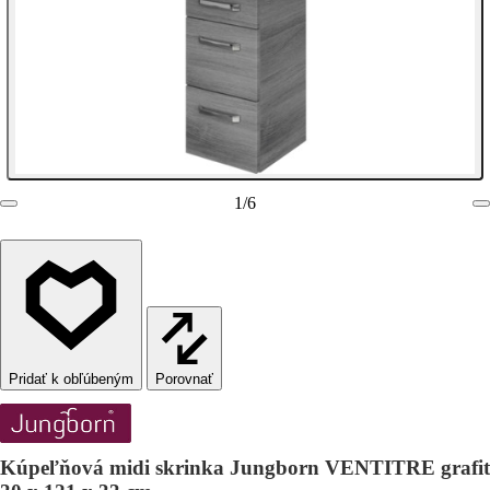
1
/
6
Porovnať
Kúpeľňová midi skrinka Jungborn VENTITRE grafit