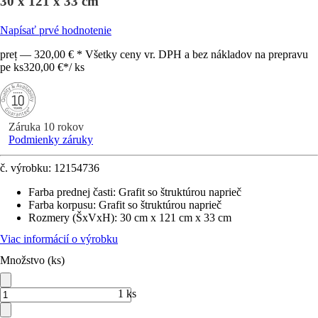
30 x 121 x 33 cm
Napísať prvé hodnotenie
preț — 320,00 € * Všetky ceny vr. DPH a bez nákladov na prepravu
pe ks
320,00 €
*
/
ks
Záruka 10 rokov
Podmienky záruky
č. výrobku:
12154736
Farba prednej časti
:
Grafit so štruktúrou naprieč
Farba korpusu
:
Grafit so štruktúrou naprieč
Rozmery (ŠxVxH)
:
30 cm x 121 cm x 33 cm
Viac informácií o výrobku
Množstvo (ks)
1 ks