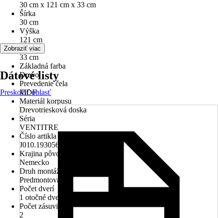
30 cm x 121 cm x 33 cm
Šírka
30 cm
Výška
121 cm
Hĺbka
Zobraziť viac
33 cm
Základná farba
Dátové listy
Drevo
Prevedenie čela
Preskočiť oblasť
MDF
Materiál korpusu
Drevotriesková doska
Séria
VENTITRE
Číslo artikla výrobcu
J010.193056
Krajina pôvodu
Nemecko
Druh montáže
Predmontovaný
Počet dverí
1 otočné dvere
Počet zásuviek
2