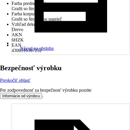
Farba prednej časti
Grafit so štruktúrou naprieč
Farba korpusu
Grafit so štruktúrou naprieč
Vzhľad dekoru
Drevo
AKN
6HZK
EAN
Návod na obsluhu
4306516367252
Bezpečnosť výrobku
Preskočiť oblasť
Pre zodpovednosť za bezpečnosť výrobku pozrite
.
Informácie od výrobcu