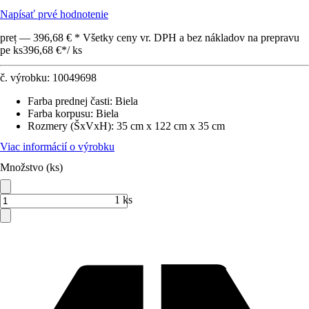
Napísať prvé hodnotenie
preț — 396,68 € * Všetky ceny vr. DPH a bez nákladov na prepravu
pe ks
396,68 €
*
/
ks
č. výrobku:
10049698
Farba prednej časti
:
Biela
Farba korpusu
:
Biela
Rozmery (ŠxVxH)
:
35 cm x 122 cm x 35 cm
Viac informácií o výrobku
Množstvo (ks)
1 ks