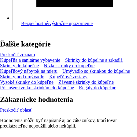
Bezpečnostné/výstražné upozornenie
Ďalšie kategórie
Preskočiť zoznam
Kúpeľňa a sanitárne vybavenie
Skrinky do kúpeľne a zrkadlá
Skrinky do kúpeľne
Nízke skrinky do kúpeľne
Kúpeľňový nábytok na mieru
Umývadlo so skrinkou do kúpeľne
Skrinky pod umývadlo
Kúpeľňové zostavy
Vysoké skrinky do kúpeľne
Závesné skrinky do kúpeľne
Príslušenstvo ku skrinkám do kúpeľne
Regály do kúpeľne
Zákaznícke hodnotenia
Preskočiť oblasť
Hodnotenia môžu byť napísané aj od zákazníkov, ktorí tovar
preukázateľne nepoužili alebo nekúpili.