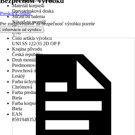
Bezpečnosť výrobku
Drevotriesková doska
Materiál korpusu
Drevotriesková doska
Preskočiť oblasť
Súčasťou balenia
Návod na montáž
Pre zodpovednosť za bezpečnosť výrobku pozrite
Séria
.
Informácie od výrobcu
UNI
Číslo artikla výrobcu
UNI SS 122/35 2D OP P
Krajina pôvodu
Česká republika
Druh montáže
Predmontovaný
Povrchová úprava rukovätí
Lesklý
Farba úchytu
Chrómová
Farba prednej časti
Biela
Farba korpusu
Biela
EAN
8591948352990