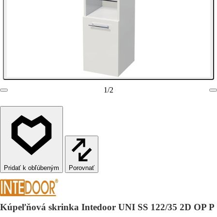
1
/
2
Porovnať
Kúpeľňová skrinka Intedoor UNI SS 122/35 2D OP P