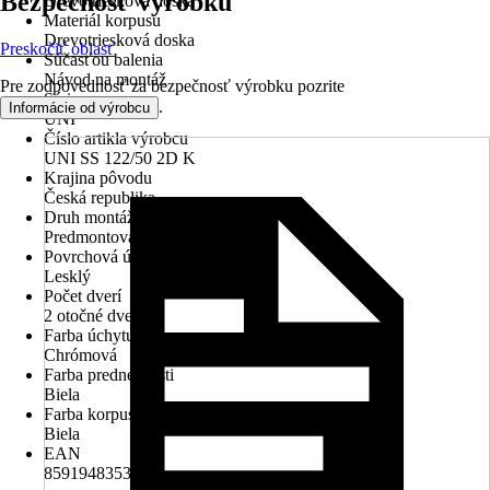
Bezpečnosť výrobku
Drevotriesková doska
Materiál korpusu
Drevotriesková doska
Preskočiť oblasť
Súčasťou balenia
Návod na montáž
Pre zodpovednosť za bezpečnosť výrobku pozrite
Séria
.
Informácie od výrobcu
UNI
Číslo artikla výrobcu
UNI SS 122/50 2D K
Krajina pôvodu
Česká republika
Druh montáže
Predmontovaný
Povrchová úprava rukovätí
Lesklý
Počet dverí
2 otočné dvere
Farba úchytu
Chrómová
Farba prednej časti
Biela
Farba korpusu
Biela
EAN
8591948353072