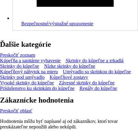
Bezpečnostné/výstražné upozornenie
Ďalšie kategórie
Preskočiť zoznam
Kúpeľňa a sanitárne vybavenie
Skrinky do kúpeľne a zrkadlá
Skrinky do kúpeľne
Nízke skrinky do kúpeľne
Kúpeľňový nábytok na mieru
Umývadlo so skrinkou do kúpeľne
Skrinky pod umývadlo
Kúpeľňové zostavy
Vysoké skrinky do kúpeľne
Závesné skrinky do kúpeľne
Príslušenstvo ku skrinkám do kúpeľne
Regály do kúpeľne
Zákaznícke hodnotenia
Preskočiť oblasť
Hodnotenia môžu byť napísané aj od zákazníkov, ktorí tovar
preukázateľne nepoužili alebo nekúpili.