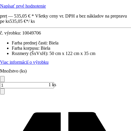
Napísať prvé hodnotenie
preț — 535,05 € * Všetky ceny vr. DPH a bez nákladov na prepravu
pe ks
535,05 €
*
/
ks
č. výrobku:
10049706
Farba prednej časti
:
Biela
Farba korpusu
:
Biela
Rozmery (ŠxVxH)
:
50 cm x 122 cm x 35 cm
Viac informácií o výrobku
Množstvo (ks)
1 ks