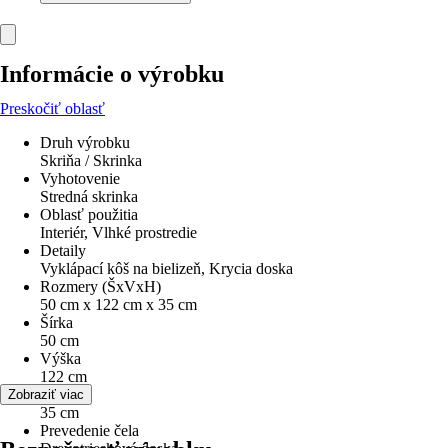
Informácie o výrobku
Preskočiť oblasť
Druh výrobku
Skriňa / Skrinka
Vyhotovenie
Stredná skrinka
Oblasť použitia
Interiér, Vlhké prostredie
Detaily
Vyklápací kôš na bielizeň, Krycia doska
Rozmery (ŠxVxH)
50 cm x 122 cm x 35 cm
Šírka
50 cm
Výška
122 cm
Hĺbka
Zobraziť viac
35 cm
Prevedenie čela