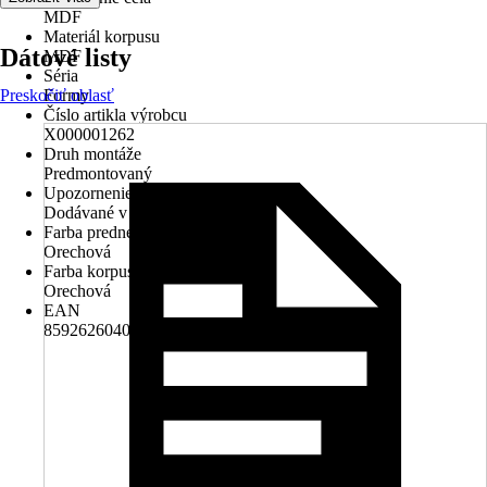
MDF
Materiál korpusu
Dátové listy
MDF
Séria
Preskočiť oblasť
Formy
Číslo artikla výrobcu
X000001262
Druh montáže
Predmontovaný
Upozornenie
Dodávané v zmontovanom stave.
Farba prednej časti
Orechová
Farba korpusu
Orechová
EAN
8592626040994