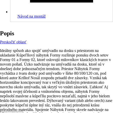
Návod na montáž
Popis
Preskočiť oblasť
Ideálny spôsob ako spojiť umývadlo na dosku s priestorom na
ukladanie Kúpeľňový nábytok Formy rozširuje ponuku dvoch setov
Formy 01 a Formy 02, ktoré oslovujú milovníkov klasických tvarov v
novom poňatí. Úzko nadväzuje na umývadlá na dosku, ktoré sú v
dnešnej dobe jednoznačným trendom. Priestor Nábytok Formy
vychádza z tvaru dosky pod umývadlo v šírke 80/100/120 cm, pod
ktorú autor Krištof Nosál zospodu prisadil dve zásuvky. Vzniká tak
horizontálne koncipovaný tvar s veľkým úložným priestorom ako
navrchu okolo umývadla, tak skrytý vo vnútri zásuviek. Ľahkosť Aj
napriek svojej účelnosti a vnútornému objemu, nábytok Formy
nepôsobí masívne a kúpeľňu pocitovo nezaťaží, najmä v jeho bielom
lesklo lakovanom prevedení. Dýhovaný variant (dub alebo orech) zase
poskytne kúpeľni úplne iný ráz, vnáša do nej prirodzenú krásu
prírodného materiálu. Spojenie Nábytok Formy skvele nadväzuje na