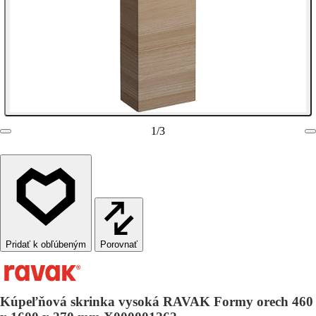
1
/
3
Porovnať
Kúpeľňová skrinka vysoká RAVAK Formy orech 460