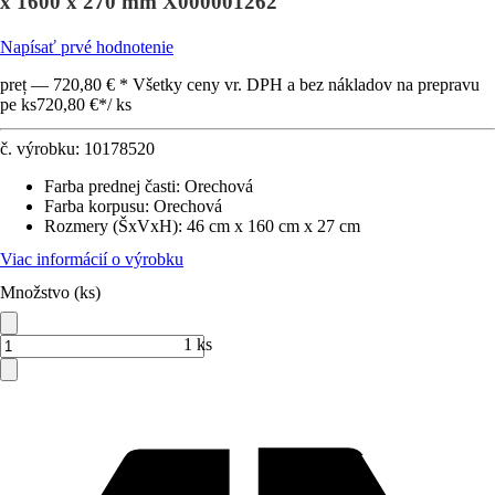
x 1600 x 270 mm X000001262
Napísať prvé hodnotenie
preț — 720,80 € * Všetky ceny vr. DPH a bez nákladov na prepravu
pe ks
720,80 €
*
/
ks
č. výrobku:
10178520
Farba prednej časti
:
Orechová
Farba korpusu
:
Orechová
Rozmery (ŠxVxH)
:
46 cm x 160 cm x 27 cm
Viac informácií o výrobku
Množstvo (ks)
1 ks