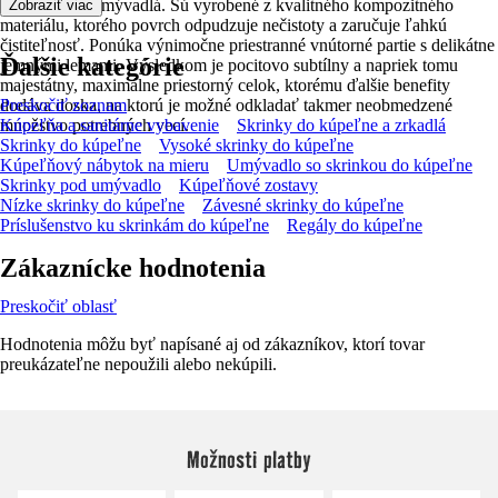
rovnomenné umývadlá. Sú vyrobené z kvalitného kompozitného
Zobraziť viac
materiálu, ktorého povrch odpudzuje nečistoty a zaručuje ľahkú
čistiteľnosť. Ponúka výnimočne priestranné vnútorné partie s delikátne
Ďalšie kategórie
jemnými lemami. Výsledkom je pocitovo subtílny a napriek tomu
majestátny, maximálne priestorný celok, ktorému ďalšie benefity
dodáva doska, na ktorú je možné odkladať takmer neobmedzené
Preskočiť zoznam
množstvo potrebných vecí.
Kúpeľňa a sanitárne vybavenie
Skrinky do kúpeľne a zrkadlá
Skrinky do kúpeľne
Vysoké skrinky do kúpeľne
Kúpeľňový nábytok na mieru
Umývadlo so skrinkou do kúpeľne
Skrinky pod umývadlo
Kúpeľňové zostavy
Nízke skrinky do kúpeľne
Závesné skrinky do kúpeľne
Príslušenstvo ku skrinkám do kúpeľne
Regály do kúpeľne
Zákaznícke hodnotenia
Preskočiť oblasť
Hodnotenia môžu byť napísané aj od zákazníkov, ktorí tovar
preukázateľne nepoužili alebo nekúpili.
Možnosti platby