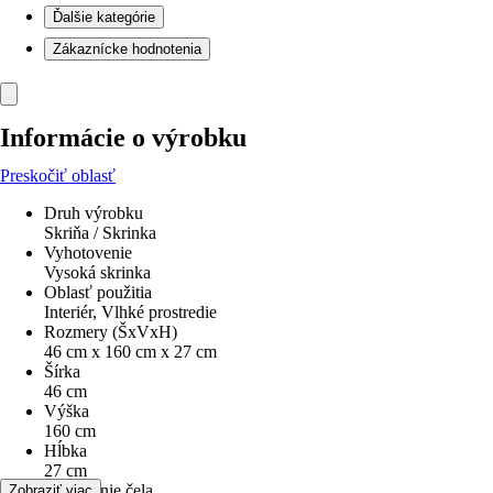
Ďalšie kategórie
Zákaznícke hodnotenia
Informácie o výrobku
Preskočiť oblasť
Druh výrobku
Skriňa / Skrinka
Vyhotovenie
Vysoká skrinka
Oblasť použitia
Interiér, Vlhké prostredie
Rozmery (ŠxVxH)
46 cm x 160 cm x 27 cm
Šírka
46 cm
Výška
160 cm
Hĺbka
27 cm
Prevedenie čela
Zobraziť viac