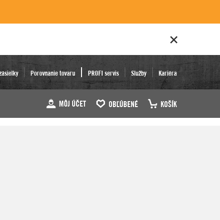
zásielky
Porovnanie tovaru
PROFI servis
Služby
Kariéra
MÔJ ÚČET
OBĽÚBENÉ
KOŠÍK