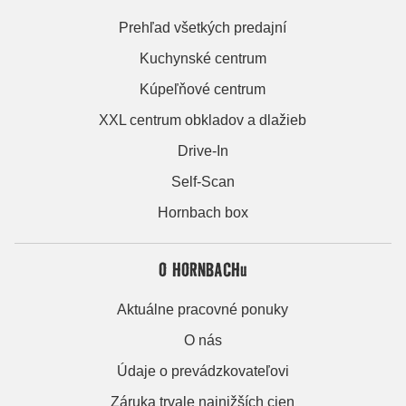
Prehľad všetkých predajní
Kuchynské centrum
Kúpeľňové centrum
XXL centrum obkladov a dlažieb
Drive-In
Self-Scan
Hornbach box
O HORNBACHu
Aktuálne pracovné ponuky
O nás
Údaje o prevádzkovateľovi
Záruka trvale najnižších cien