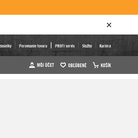
zásielky
Porovnanie tovaru
PROFI servis
Služby
Kariéra
MÔJ ÚČET
OBĽÚBENÉ
KOŠÍK