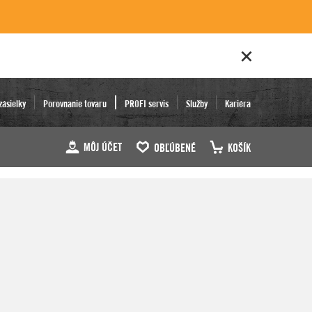
zásielky
Porovnanie tovaru
PROFI servis
Služby
Kariéra
MÔJ ÚČET
OBĽÚBENÉ
KOŠÍK