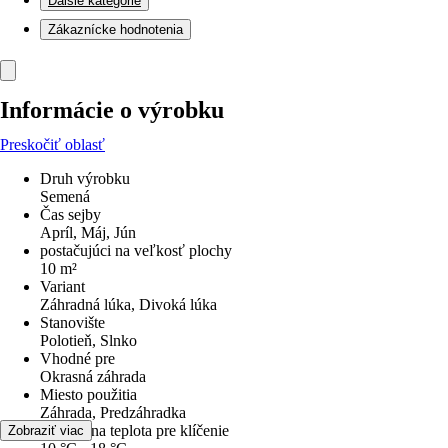
Ďalšie kategórie
Zákaznícke hodnotenia
Informácie o výrobku
Preskočiť oblasť
Druh výrobku
Semená
Čas sejby
Apríl, Máj, Jún
postačujúci na veľkosť plochy
10 m²
Variant
Záhradná lúka, Divoká lúka
Stanovište
Polotieň, Slnko
Vhodné pre
Okrasná záhrada
Miesto použitia
Záhrada, Predzáhradka
Optimálna teplota pre klíčenie
Zobraziť viac