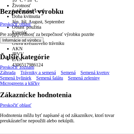
10 °C - 18 °C
Životnosť
Bezpečnosť výrobku
Jednoročné kvety
Doba kvitnutia
Jún, Júl, August, September
Preskočiť oblasť
Oblasť použitia
Exteriér
Pre zodpovednosť za bezpečnosť výrobku pozrite
Vyhotovenie
.
Informácie od výrobcu
Osivá kvetinového trávniku
AKN
JRVV
Ďalšie kategórie
EAN
4306517986124
Preskočiť zoznam
Záhrada
Trávniky a semená
Semená
Semená kvetov
Semená byliniek
Semená šalátu
Semená zeleniny
Microgreens a klíčky
Zákaznícke hodnotenia
Preskočiť oblasť
Hodnotenia môžu byť napísané aj od zákazníkov, ktorí tovar
preukázateľne nepoužili alebo nekúpili.