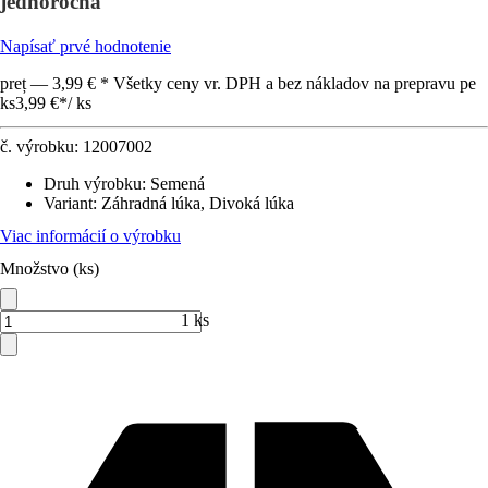
jednoročná
Napísať prvé hodnotenie
preț — 3,99 € * Všetky ceny vr. DPH a bez nákladov na prepravu pe
ks
3,99 €
*
/
ks
č. výrobku:
12007002
Druh výrobku
:
Semená
Variant
:
Záhradná lúka, Divoká lúka
Viac informácií o výrobku
Množstvo (ks)
1 ks