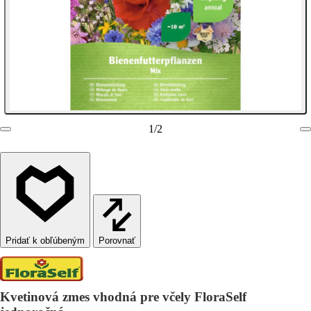
1
/
2
Porovnať
Kvetinová zmes vhodná pre včely FloraSelf