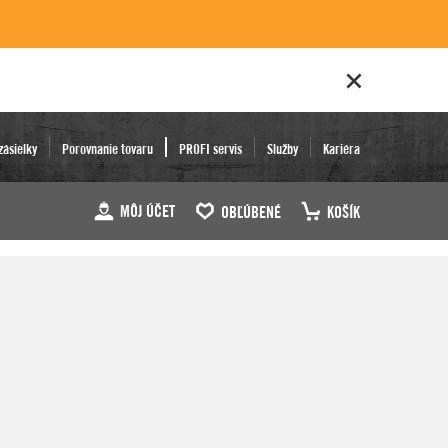
zásielky
Porovnanie tovaru
PROFI servis
Služby
Kariéra
MÔJ ÚČET
OBĽÚBENÉ
KOŠÍK