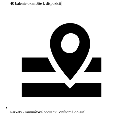
40 balenie okamžite k dispozícii
Parkety / laminátové podlahy, Vnútorná oblasť