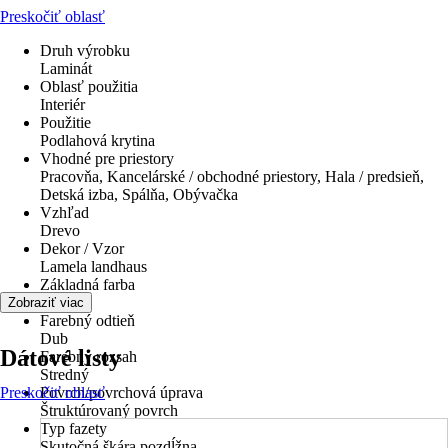
Preskočiť oblasť
Druh výrobku
Laminát
Oblasť použitia
Interiér
Použitie
Podlahová krytina
Vhodné pre priestory
Pracovňa, Kancelárské / obchodné priestory, Hala / predsieň,
Detská izba, Spálňa, Obývačka
Vzhľad
Drevo
Dekor / Vzor
Lamela landhaus
Základná farba
Drevo
Zobraziť viac
Farebný odtieň
Dub
Dátové listy
Farebný rozsah
Stredný
Preskočiť oblasť
Povrch/povrchová úprava
Štruktúrovaný povrch
Typ fazety
Skutočná škára pozdĺžna