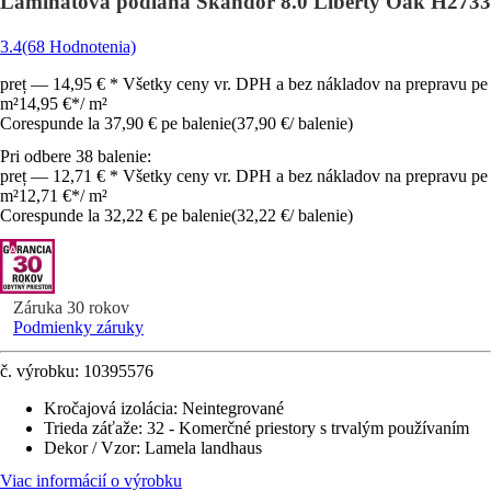
Laminátová podlaha Skandor 8.0 Liberty Oak H2733
3.4
(68 Hodnotenia)
preț — 14,95 € * Všetky ceny vr. DPH a bez nákladov na prepravu pe
m²
14,95 €
*
/
m²
Corespunde la 37,90 € pe balenie
(
37,90 €
/
balenie
)
Pri odbere 38 balenie:
preț — 12,71 € * Všetky ceny vr. DPH a bez nákladov na prepravu pe
m²
12,71 €
*
/
m²
Corespunde la 32,22 € pe balenie
(
32,22 €
/
balenie
)
Záruka 30 rokov
Podmienky záruky
č. výrobku:
10395576
Kročajová izolácia
:
Neintegrované
Trieda záťaže
:
32 - Komerčné priestory s trvalým používaním
Dekor / Vzor
:
Lamela landhaus
Viac informácií o výrobku