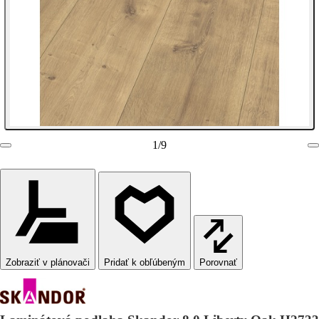
1
/
9
Zobraziť v plánovači
Porovnať