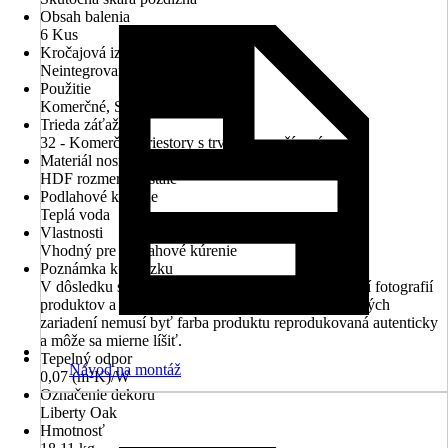
Obsah balenia
6 Kus
Kročajová izolácia
Neintegrované
Použitie
Komerčné, Súkromné
Trieda záťaže
32 - Komerčné priestory s trvalým používaním
Materiál nosnej dosky
HDF rozmerovo stále
Podlahové kúrenie
Teplá voda
Vlastnosti
Vhodný pre podlahové kúrenie
Poznámka k obrázku
V dôsledku svetelných podmienok pri vyhotovovaní fotografií
produktov a rôznych nastavení obrazovky a koncových
zariadení nemusí byť farba produktu reprodukovaná autenticky
a môže sa mierne líšiť.
Tepelný odpor
Návod na montáž
0,07 (m²K)/W
Označenie dekoru
Liberty Oak
Hmotnosť