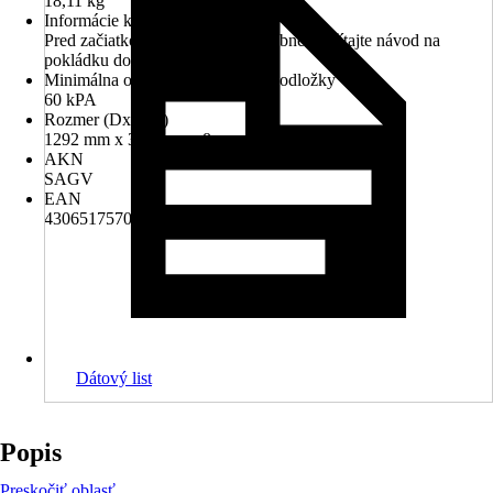
18,11 kg
Informácie k pokládke
Pred začiatkom inštalácie si podrobne prečítajte návod na
pokládku dodaný s výrobkom
Minimálna odporúčaná pevnosť podložky
60 kPA
Rozmer (DxŠxH)
1292 mm x 327 mm x 8 mm
AKN
SAGV
EAN
4306517570910, 9007022455345
Dátový list
Popis
Preskočiť oblasť