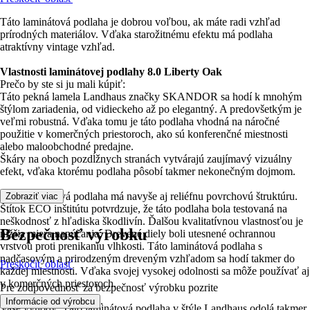
Táto laminátová podlaha je dobrou voľbou, ak máte radi vzhľad
prírodných materiálov. Vďaka starožitnému efektu má podlaha
atraktívny vintage vzhľad.
Vlastnosti laminátovej podlahy 8.0 Liberty Oak
Prečo by ste si ju mali kúpiť:
Táto pekná lamela Landhaus značky SKANDOR sa hodí k mnohým
štýlom zariadenia, od vidieckeho až po elegantný. A predovšetkým je
veľmi robustná. Vďaka tomu je táto podlaha vhodná na náročné
použitie v komerčných priestoroch, ako sú konferenčné miestnosti
alebo maloobchodné predajne.
Škáry na oboch pozdĺžnych stranách vytvárajú zaujímavý vizuálny
efekt, vďaka ktorému podlaha pôsobí takmer nekonečným dojmom.
Táto laminátová podlaha má navyše aj reliéfnu povrchovú štruktúru.
Zobraziť viac
Štítok ECO inštitútu potvrdzuje, že táto podlaha bola testovaná na
neškodnosť z hľadiska škodlivín. Ďalšou kvalitatívnou vlastnosťou je
Bezpečnosť výrobku
nižšia miera napúčania: Drevené diely boli utesnené ochrannou
vrstvou proti prenikaniu vlhkosti. Táto laminátová podlaha s
nadčasovým a prirodzeným dreveným vzhľadom sa hodí takmer do
Preskočiť oblasť
každej miestnosti. Vďaka svojej vysokej odolnosti sa môže používať aj
v komerčných priestoroch.
Pre zodpovednosť za bezpečnosť výrobku pozrite
.
Informácie od výrobcu
Vaše výhody: Táto laminátová podlaha v štýle Landhaus odolá takmer