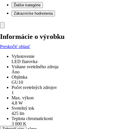
Ďalšie kategórie
Zákaznícke hodnotenia
Informácie o výrobku
Preskočiť oblasť
Vyhotovenie
LED žiarovka
Vrátane svetelného zdroja
Áno
Objímka
GU10
Počet svetelných zdrojov
1
Max. výkon
4,8 W
Svetelný tok
425 lm
Teplota chromatickosti
3 000 K
Materiál rámu
Zobraziť viac