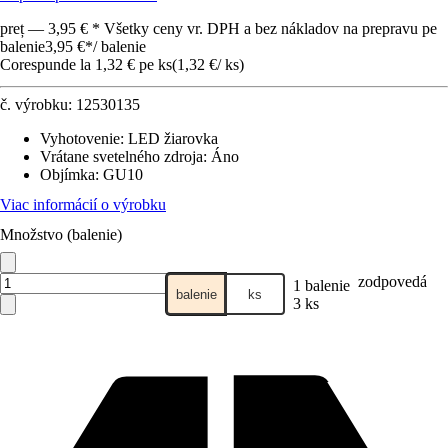
preț — 3,95 € * Všetky ceny vr. DPH a bez nákladov na prepravu pe
balenie
3,95 €
*
/
balenie
Corespunde la 1,32 € pe ks
(
1,32 €
/
ks
)
č. výrobku:
12530135
Vyhotovenie
:
LED žiarovka
Vrátane svetelného zdroja
:
Áno
Objímka
:
GU10
Viac informácií o výrobku
Množstvo (balenie)
zodpovedá
1 balenie
balenie
ks
3 ks