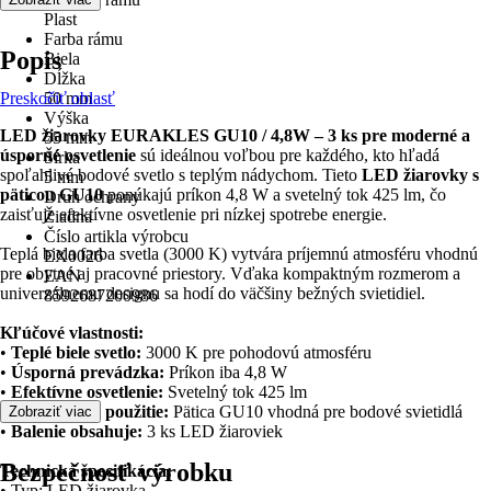
Plast
Farba rámu
Popis
Biela
Dĺžka
Preskočiť oblasť
50 mm
Výška
LED žiarovky EURAKLES GU10 / 4,8W – 3 ks pre moderné a
55 mm
úsporné osvetlenie
sú ideálnou voľbou pre každého, kto hľadá
Šírka
spoľahlivé bodové svetlo s teplým nádychom. Tieto
LED žiarovky s
5 mm
päticou GU10
ponúkajú príkon 4,8 W a svetelný tok 425 lm, čo
Druh ochrany
zaisťuje efektívne osvetlenie pri nízkej spotrebe energie.
Žiadna
Číslo artikla výrobcu
Teplá biela farba svetla (3000 K) vytvára príjemnú atmosféru vhodnú
EX0026
pre obytné aj pracovné priestory. Vďaka kompaktným rozmerom a
EAN
univerzálnemu designu sa hodí do väčšiny bežných svietidiel.
8592687200986
Kľúčové vlastnosti:
•
Teplé biele svetlo:
3000 K pre pohodovú atmosféru
•
Úsporná prevádzka:
Príkon iba 4,8 W
•
Efektívne osvetlenie:
Svetelný tok 425 lm
•
Univerzálne použitie:
Pätica GU10 vhodná pre bodové svietidlá
Zobraziť viac
•
Balenie obsahuje:
3 ks LED žiaroviek
Bezpečnosť výrobku
Technická špecifikácia:
• Typ: LED žiarovka