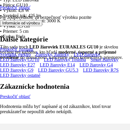
• Pätica: GU10
Preskočiť oblasť
• Výkon: 4,8 W
• Svetelný tok: 425 lm
Pre zodpovednosť za bezpečnosť výrobku pozrite
• Teplota chromatickosti: 3000 K
.
Informácie od výrobcu
• Výška: 5,5 cm
• Priemer: 5 cm
• Farba: Biela
Ďalšie kategórie
Táto sada troch
LED žiaroviek EURAKLES GU10
je skvelou
Preskočiť zoznam
voľbou pre každého, kto hľadá
moderné, úsporné a príjemné
Svietidlá, elektro
Žiarovky, žiarivky
LED žiarovky
osvetlenie
do domácnosti, kancelárie alebo komerčných priestorov.
LED žiarovky GU10
LED žiarovky Toshiba
Smart žiarovky
LED žiarovky E27
LED žiarovky E14
LED žiarovky G4
LED žiarovky G9
LED žiarovky GU5.3
LED žiarovky R7S
LED žiarovky ostatné
Zákaznícke hodnotenia
Preskočiť oblasť
Hodnotenia môžu byť napísané aj od zákazníkov, ktorí tovar
preukázateľne nepoužili alebo nekúpili.