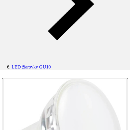
LED žiarovky GU10