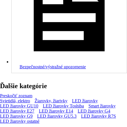
Bezpečnostné/výstražné upozornenie
Ďalšie kategórie
Preskočiť zoznam
Svietidlá, elektro
Žiarovky, žiarivky
LED žiarovky
LED žiarovky GU10
LED žiarovky Toshiba
Smart žiarovky
LED žiarovky E27
LED žiarovky E14
LED žiarovky G4
LED žiarovky G9
LED žiarovky GU5.3
LED žiarovky R7S
LED žiarovky ostatné