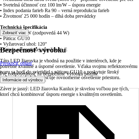
• Svetelná účinnosť cez 100 lm/W – úspora energie
• Index podania farieb Ra 90 – verná reprodukcia farieb
• Životnosť 25 000 hodín – dlhá doba prevádzky
Technická špecifikácia
• Výkon: 4,9 W (zodpovedá 44 W)
Zobraziť viac
• Pätica: GU10
• Vyžarovací uhol: 120°
Bezpečnosť výrobku
• Trieda energetickej náročnosti: E
Táto LED žiarovka je vhodná na použitie v interiéroch, kde je
Preskočiť oblasť
potrebné kvalitné a úsporné osvetlenie. Vďaka svojmu reflektorovému
tvaru sa hodí do svietidiel s päticou GU10 a poskytuje široký
Pre zodpovednosť za bezpečnosť výrobku pozrite
vyžarovací uhol, čo zaisťuje rovnomerné osvetlenie priestoru.
.
Informácie od výrobcu
Záver je jasný: LED žiarovka Kanlux je skvelou voľbou pre tých,
ktorí chcú kombinovať úsporu energie s kvalitným osvetlením.