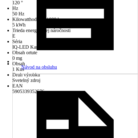
120 °
Hz
50 Hz
Kilowatthodiny / 1000 h
5 kWh
Trieda energetickej náročnosti
E
Séria
IQ-LED Kanlux
Obsah ortute
0 mg
Obsah
Návod na obsluhu
1 Kus
Druh výrobku
Svetelný zdroj
EAN
5905339352576