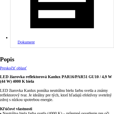
Dokument
Popis
Preskočiť oblasť
LED žiarovka reflektorová Kanlux PAR16/PAR51 GU10 / 4,9 W
(44 W) 4000 K biela
LED žiarovka Kanlux ponúka neutrálnu bielu farbu svetla a známy
reflektorový tvar. Je ideálny pre tých, ktorí hľadajú efektívny svetelný
zdroj s nízkou spotrebou energie.
Kľúčové vlastnosti
• Neutrálna biela farba svetla (4000 K) – príjemné osvetlenie pre oči