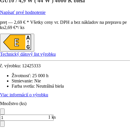
GU10 / 4,9 W ( 44 W ) 4000 K biela
Napísať prvé hodnotenie
preț — 2,69 € * Všetky ceny vr. DPH a bez nákladov na prepravu pe
ks
2,69 €
*
/
ks
Technický dátový list výrobku
č. výrobku:
12425333
Životnosť
:
25 000 h
Stmievanie
:
Nie
Farba svetla
:
Neutrálná biela
Viac informácií o výrobku
Množstvo (ks)
1 ks