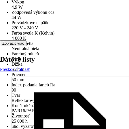
Výkon
4,9 W
Zodpovedá výkonu cca
44 W
Prevádzkové napätie
220 V - 240 V
Farba svetla K (Kelvin)
4 000 K
Farba svetla
Zobraziť viac
Neutrálná biela
Farebný odtieň
Dátové listy
Biela
Dĺžka
Preskočiť oblasť
55 mm
Priemer
50 mm
Index podania farieb Ra
90
Tvar
Reflektorový tvar
Konštrukčná veľkosť
PAR16/PAR51
Životnosť
25 000 h
uhol vyžarovania