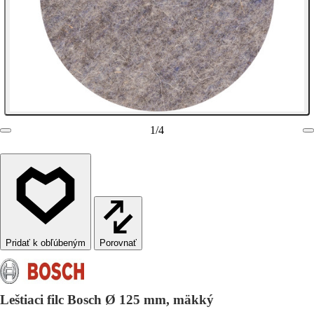
1
/
4
Porovnať
Leštiaci filc Bosch Ø 125 mm, mäkký