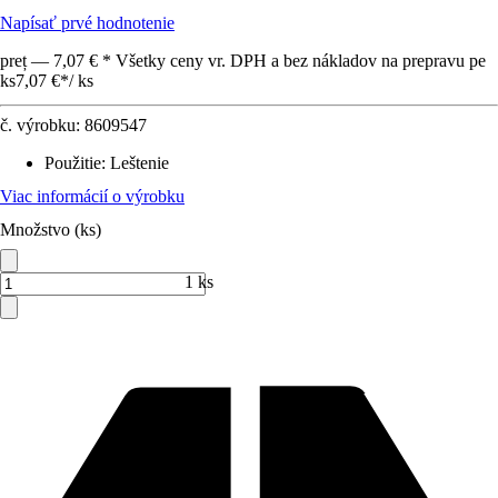
Napísať prvé hodnotenie
preț — 7,07 € * Všetky ceny vr. DPH a bez nákladov na prepravu pe
ks
7,07 €
*
/
ks
č. výrobku:
8609547
Použitie
:
Leštenie
Viac informácií o výrobku
Množstvo (ks)
1 ks