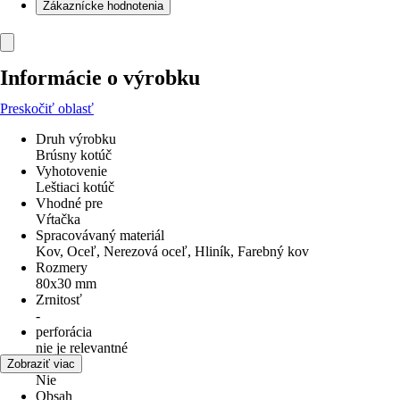
Zákaznícke hodnotenia
Informácie o výrobku
Preskočiť oblasť
Druh výrobku
Brúsny kotúč
Vyhotovenie
Leštiaci kotúč
Vhodné pre
Vŕtačka
Spracovávaný materiál
Kov, Oceľ, Nerezová oceľ, Hliník, Farebný kov
Rozmery
80x30 mm
Zrnitosť
-
perforácia
nie je relevantné
lepiace
Zobraziť viac
Nie
Obsah