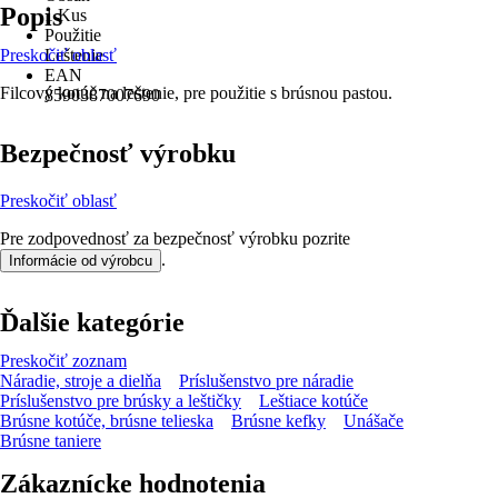
Popis
1 Kus
Použitie
Preskočiť oblasť
Leštenie
EAN
Filcový kotúč na leštenie, pre použitie s brúsnou pastou.
8590387007690
Bezpečnosť výrobku
Preskočiť oblasť
Pre zodpovednosť za bezpečnosť výrobku pozrite
.
Informácie od výrobcu
Ďalšie kategórie
Preskočiť zoznam
Náradie, stroje a dielňa
Príslušenstvo pre náradie
Príslušenstvo pre brúsky a leštičky
Leštiace kotúče
Brúsne kotúče, brúsne telieska
Brúsne kefky
Unášače
Brúsne taniere
Zákaznícke hodnotenia