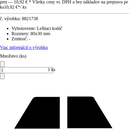
preț — 10,92 € * Všetky ceny vr. DPH a bez nákladov na prepravu pe
ks
10,92 €
*
/
ks
č. výrobku:
8821738
Vyhotovenie
:
Leštiaci kotúč
Rozmery
:
80x30 mm
Zrnitosť
:
-
Viac informácií o výrobku
Množstvo (ks)
1 ks