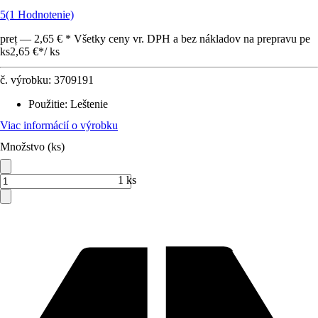
5
(1 Hodnotenie)
preț — 2,65 € * Všetky ceny vr. DPH a bez nákladov na prepravu pe
ks
2,65 €
*
/
ks
č. výrobku:
3709191
Použitie
:
Leštenie
Viac informácií o výrobku
Množstvo (ks)
1 ks