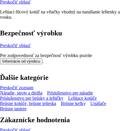
Preskočiť oblasť
Leštiaci filcový kotúč na vŕtačky vhodný na nanášanie leštenky a
vosku.
Bezpečnosť výrobku
Preskočiť oblasť
Pre zodpovednosť za bezpečnosť výrobku pozrite
.
Informácie od výrobcu
Ďalšie kategórie
Preskočiť zoznam
Náradie, stroje a dielňa
Príslušenstvo pre náradie
Príslušenstvo pre brúsky a leštičky
Leštiace kotúče
Brúsne kotúče, brúsne telieska
Brúsne kefky
Unášače
Brúsne taniere
Zákaznícke hodnotenia
Preskočiť oblasť