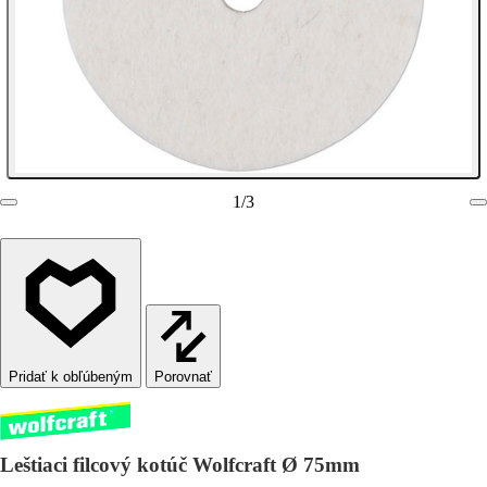
1
/
3
Porovnať
Leštiaci filcový kotúč Wolfcraft Ø 75mm