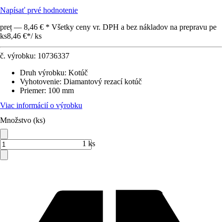
Napísať prvé hodnotenie
preț — 8,46 € * Všetky ceny vr. DPH a bez nákladov na prepravu pe
ks
8,46 €
*
/
ks
č. výrobku:
10736337
Druh výrobku
:
Kotúč
Vyhotovenie
:
Diamantový rezací kotúč
Priemer
:
100 mm
Viac informácií o výrobku
Množstvo (ks)
1 ks