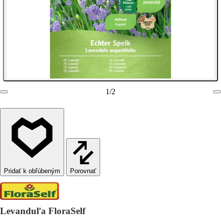
1
/
2
Porovnať
Levanduľa FloraSelf