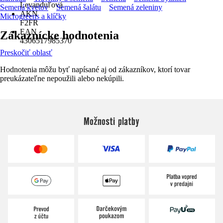
Levanduľová
Semená kvetov
Semená šalátu
Semená zeleniny
AKN
Microgreens a klíčky
F2FR
EAN
Zákaznícke hodnotenia
4306517985370
Preskočiť oblasť
Hodnotenia môžu byť napísané aj od zákazníkov, ktorí tovar
preukázateľne nepoužili alebo nekúpili.
Možnosti platby