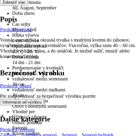
Doba kvitnutia
Zobraziť viac
Júl, August, September
Doba zberu
Popis
-
Čas sejby
Preskočiť oblasť
Marec, Apríl
Hĺbka výsevu
Vonná, aromatická a okrasná trvalka s modrými kvetmi do záhonov,
0 cm - 0,5 cm
vyvýšených záhonov a kvetináčov. Viacročná, výška rastu 40 – 60 cm.
Optimálna teplota
Vhodná k rybám, mäsu, a do omáčok. Je možné sušiť, mraziť alebo
20 °C - 25 °C
konzervovať v oleji.
Doba klíčenia
14 dni - 21 dni
Predpestovanie v kvetináči
Bezpečnosť výrobku
Marec, Apríl, Máj, Jún
vzdialenosť medzi semenami
30 cm
Preskočiť oblasť
vzdialenosť medzi riadkami
30 cm
Pre zodpovednosť za bezpečnosť výrobku pozrite
Spôsob pestovania
.
Informácie od výrobcu
Osivo s odolnými semenami
Vhodné pre
Úžitková záhrada
Ďalšie kategórie
Oblasť použitia
Exteriér
Preskočiť zoznam
Názov rastliny
Záhrada
Trávniky a semená
Semená
Semená byliniek