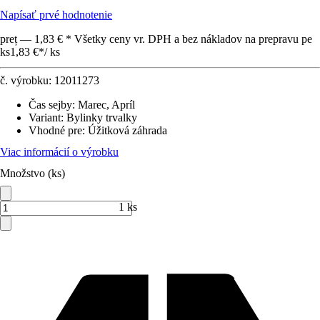
Napísať prvé hodnotenie
preț — 1,83 € * Všetky ceny vr. DPH a bez nákladov na prepravu pe
ks
1,83 €
*
/
ks
č. výrobku:
12011273
Čas sejby
:
Marec, Apríl
Variant
:
Bylinky trvalky
Vhodné pre
:
Úžitková záhrada
Viac informácií o výrobku
Množstvo (ks)
1 ks