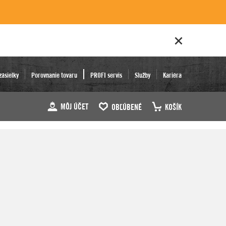
zásielky
Porovnanie tovaru
PROFI servis
Služby
Kariéra
MÔJ ÚČET
OBĽÚBENÉ
KOŠÍK