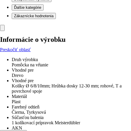
Ďalšie kategórie
Zákaznícke hodnotenia
Informácie o výrobku
Preskočiť oblasť
Druh výrobku
Pomôcka na vŕtanie
Vhodné pre
Drevo
Vhodné pre
Kolíky Ø 6/8/10mm; Hrúbka dosky 12-30 mm; rohové, T a
povrchové spoje
Materiál
Plast
Farebný odtieň
Čierna, Tyrkysová
Súčasťou balenia
1 kolíkovací prípravok Meisterdübler
AKN