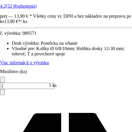
4.2
(52 Hodnotenia)
preț — 13,90 € * Všetky ceny vr. DPH a bez nákladov na prepravu pe
ks
13,90 €
*
/
ks
č. výrobku:
989571
Druh výrobku
:
Pomôcka na vŕtanie
Vhodné pre
:
Kolíky Ø 6/8/10mm; Hrúbka dosky 12-30 mm;
rohové, T a povrchové spoje
Viac informácií o výrobku
Množstvo (ks)
1 ks