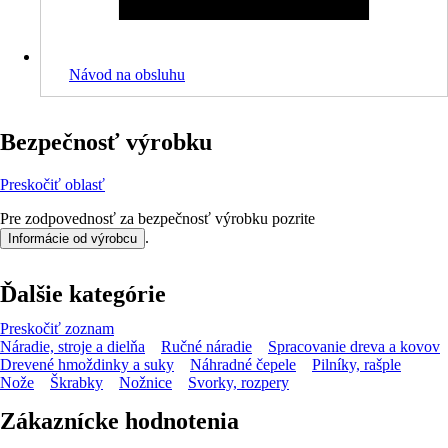
Návod na obsluhu
Bezpečnosť výrobku
Preskočiť oblasť
Pre zodpovednosť za bezpečnosť výrobku pozrite
.
Informácie od výrobcu
Ďalšie kategórie
Preskočiť zoznam
Náradie, stroje a dielňa
Ručné náradie
Spracovanie dreva a kovov
Drevené hmoždinky a suky
Náhradné čepele
Pilníky, rašple
Nože
Škrabky
Nožnice
Svorky, rozpery
Zákaznícke hodnotenia