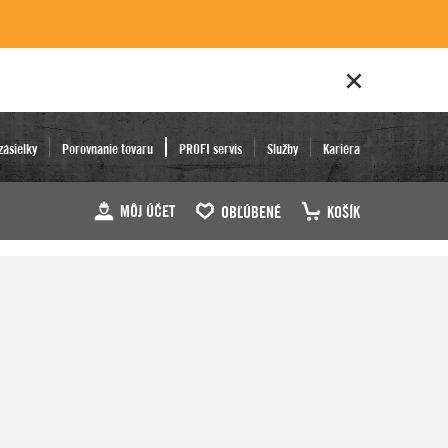
zásielky
Porovnanie tovaru
PROFI servis
Služby
Kariéra
MÔJ ÚČET
OBĽÚBENÉ
KOŠÍK