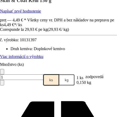
Skin & Coat Krill 150 g
Napísať prvé hodnotenie
preț — 4,49 € * Všetky ceny vr. DPH a bez nákladov na prepravu pe
ks
4,49 €
*
/
ks
Corespunde la 29,93 € pe kg
(
29,93 €
/
kg
)
č. výrobku:
10131397
Druh krmiva
:
Doplnkové krmivo
Viac informácií o výrobku
Množstvo (ks)
zodpovedá
1 ks
ks
kg
0,150 kg