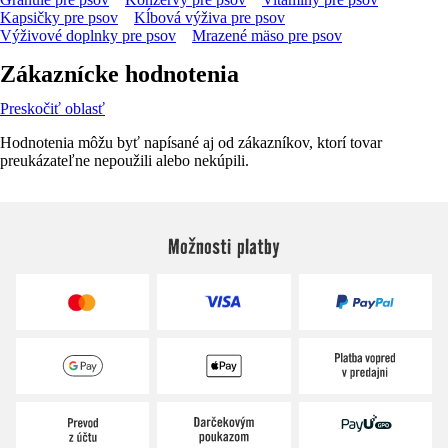
Kapsičky pre psov
Kĺbová výživa pre psov
Výživové doplnky pre psov
Mrazené mäso pre psov
Zákaznícke hodnotenia
Preskočiť oblasť
Hodnotenia môžu byť napísané aj od zákazníkov, ktorí tovar
preukázateľne nepoužili alebo nekúpili.
Možnosti platby