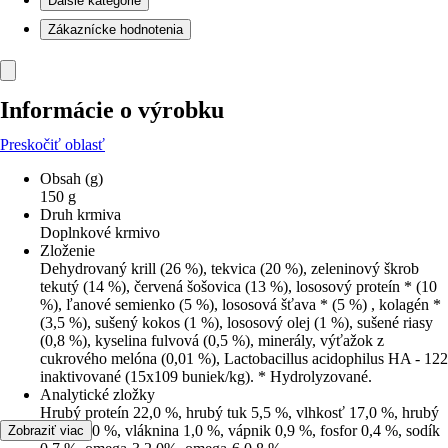
Ďalšie kategórie
Zákaznícke hodnotenia
Informácie o výrobku
Preskočiť oblasť
Obsah (g)
150 g
Druh krmiva
Doplnkové krmivo
Zloženie
Dehydrovaný krill (26 %), tekvica (20 %), zeleninový škrob
tekutý (14 %), červená šošovica (13 %), lososový proteín * (10
%), ľanové semienko (5 %), lososová šťava * (5 %) , kolagén *
(3,5 %), sušený kokos (1 %), lososový olej (1 %), sušené riasy
(0,8 %), kyselina fulvová (0,5 %), minerály, výťažok z
cukrového melóna (0,01 %), Lactobacillus acidophilus HA - 122
inaktivované (15x109 buniek/kg). * Hydrolyzované.
Analytické zložky
Hrubý proteín 22,0 %, hrubý tuk 5,5 %, vlhkosť 17,0 %, hrubý
popol 4,0 %, vláknina 1,0 %, vápnik 0,9 %, fosfor 0,4 %, sodík
Zobraziť viac