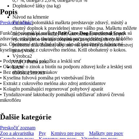
0,7 %, omega-3 2,0%, omega-6 0,8 %
Doplnkové látky (na kg)
Popis
-
Návod na kŕmenie
Preskočiť oblasť
Funkčná, polomäkká maškrta predstavuje zdravý, mäsitý a
chutný doplnok k pravidelnej strave vášho psa. Maškrtu môžete
Funkčné polomäkké maškrty
Brit Care Dog Functional Snack
sú
dať svojmu psovi každý deň ako odmenu a motiváciu pri
zdravým, mäsitým a chutným doplnkom pravidelnej stravy každého
výcviku alebo len ako dobrotu počas spoločných chvíľ v
psa. Obohatené o funkčné zložky ako sú laktobacily, fulvinové
priebehu dňa. Zaistite, aby mal váš pes vždy dostatok čerstvej
kyseliny a extrakt z cukrového melóna. Krill obohatený o kokos.
pitnej vody.
Výrobca2
• Podporuje zdravú pokožku a lesklú srsť
VAFO Praha s.r.o.
• Obohatené o zinok a biotín na podporu zdravej kože a lesklej srsti
EAN
• Bez obilnín a bez zemiakov
8595602539963
• Kyselina fulvová pomáha pri vstrebávaní živín
• Extrakt z cukrového melóna ako zdroj antioxidantov
• Kolagén pomáhajúci regenerovať pohybový aparát
• Tyndalizované laktobacily pomáhajú udržiavať zdravú črevnú
mikroflóru
Ďalšie kategórie
Preskočiť zoznam
Zoo a akvaristika
Psy
Krmivo pre psov
Maškrty pre psov
Granule pre psov
Konzervy pre psov
Vitamíny pre psov