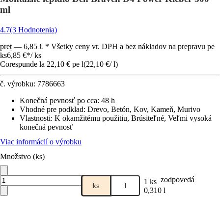
ml
4.7
(3 Hodnotenia)
preț — 6,85 € * Všetky ceny vr. DPH a bez nákladov na prepravu pe
ks
6,85 €
*
/
ks
Corespunde la 22,10 € pe l
(
22,10 €
/
l
)
č. výrobku:
7786663
Konečná pevnosť po cca
:
48 h
Vhodné pre podklad
:
Drevo, Betón, Kov, Kameň, Murivo
Vlastnosti
:
K okamžitému použitiu, Brúsiteľné, Veľmi vysoká
konečná pevnosť
Viac informácií o výrobku
Množstvo (ks)
zodpovedá
1 ks
ks
l
0,310 l