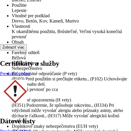
Použitie
Lepenie
Vhodné pre podklad
Drevo, Betón, Kov, Kameň, Murivo
Vlastnosti
K okamžitému použitiu, Brúsiteľné, Veľmi vysoká konečná
pevnosť
Obsah
300 ml
Zobraziť viac
Farebný odtieň
Béžová
Certifikáty a služby
Signálne slovo
Nebezpečenstvo
Preskočiť oblasť
Bezpečnostné odporúčanie (P vety)
(P103) Pred použitím si prečítajte etiketu., (P102) Uchovávajte
mimo dosahu detí.
Konečná pevnosť po cca
48 h
Výstražné upozornenia (H vety)
(H351) Podozrenie, že spôsobuje rakovinu., (H334) Pri
vdýchnutí môže vyvolať alergiu alebo príznaky astmy, alebo
dýchacie ťažkosti., (H317) Môže vyvolať alergickú kožnú
Dátové listy
reakciu.
Doplnkové znaky nebezpečenstva (EUH vety)