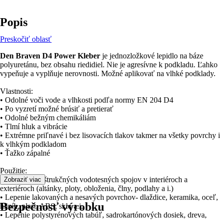
Popis
Preskočiť oblasť
Den Braven D4 Power Kleber
je jednozložkové lepidlo na báze
polyuretánu, bez obsahu riedidiel. Nie je agresívne k podkladu. Ľahko
vypeňuje a vyplňuje nerovnosti. Možné aplikovať na vlhké podklady.
Vlastnosti:
• Odolné voči vode a vlhkosti podľa normy EN 204 D4
• Po vyzretí možné brúsiť a pretierať
• Odolné bežným chemikáliám
• Tlmí hluk a vibrácie
• Extrémne priľnavé i bez lisovacích tlakov takmer na všetky povrchy i
k vlhkým podkladom
• Ťažko zápalné
Použitie:
• Lepenie konštrukčných vodotesných spojov v interiéroch a
Zobraziť viac
exteriéroch (altánky, ploty, obloženia, člny, podlahy a i.)
• Lepenie lakovaných a nesavých povrchov- dlaždice, keramika, oceľ,
Bezpečnosť výrobku
hliník, plast, ABS, sklo a.i.
• Lepenie polystyrénových tabúľ, sadrokartónových dosiek, dreva,