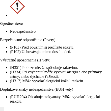
Signálne slovo
Nebezpečenstvo
Bezpečnostné odporúčanie (P vety)
(P103) Pred použitím si prečítajte etiketu.
(P102) Uchovávajte mimo dosahu detí.
Výstražné upozornenia (H vety)
(H351) Podozrenie, že spôsobuje rakovinu.
(H334) Pri vdýchnutí môže vyvolať alergiu alebo príznaky
astmy, alebo dýchacie ťažkosti.
(H317) Môže vyvolať alergickú kožnú reakciu.
Doplnkové znaky nebezpečenstva (EUH vety)
(EUH204) Obsahuje izokyanáty. Môže vyvolať alergickú
reakciu.