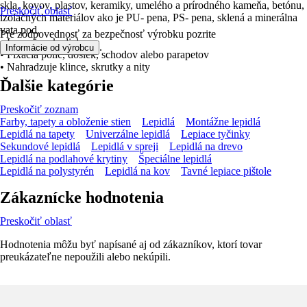
skla, kovov, plastov, keramiky, umelého a prírodného kameňa, betónu,
Preskočiť oblasť
izolačných materiálov ako je PU- pena, PS- pena, sklená a minerálna
vata pod.
Pre zodpovednosť za bezpečnosť výrobku pozrite
• Lepenie zrkadiel
.
Informácie od výrobcu
• Fixácia políc, dosiek, schodov alebo parapetov
• Nahradzuje klince, skrutky a nity
Ďalšie kategórie
Preskočiť zoznam
Farby, tapety a obloženie stien
Lepidlá
Montážne lepidlá
Lepidlá na tapety
Univerzálne lepidlá
Lepiace tyčinky
Sekundové lepidlá
Lepidlá v spreji
Lepidlá na drevo
Lepidlá na podlahové krytiny
Špeciálne lepidlá
Lepidlá na polystyrén
Lepidlá na kov
Tavné lepiace pištole
Zákaznícke hodnotenia
Preskočiť oblasť
Hodnotenia môžu byť napísané aj od zákazníkov, ktorí tovar
preukázateľne nepoužili alebo nekúpili.