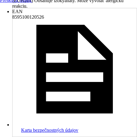
Preskočiť oblasť
(EUH204) Obsahuje izokyanáty. Môže vyvolať alergickú
reakciu.
EAN
8595100120526
Karta bezpečnostných údajov