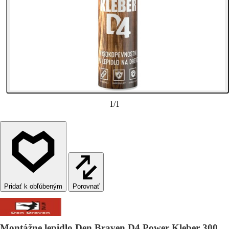
1
/
1
Porovnať
Montážne lepidlo Den Braven D4 Power Kleber 300