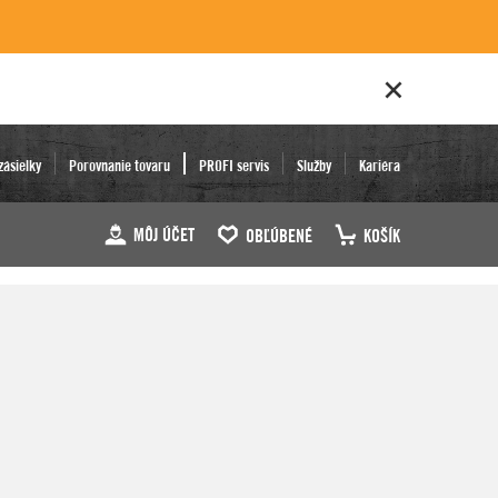
zásielky
Porovnanie tovaru
PROFI servis
Služby
Kariéra
MÔJ ÚČET
OBĽÚBENÉ
KOŠÍK