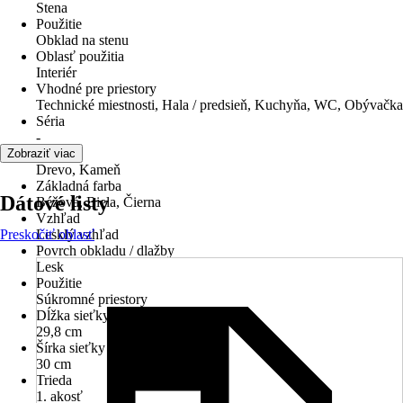
Stena
Použitie
Obklad na stenu
Oblasť použitia
Interiér
Vhodné pre priestory
Technické miestnosti, Hala / predsieň, Kuchyňa, WC, Obývačka
Séria
-
Materiál
Zobraziť viac
Drevo, Kameň
Základná farba
Dátové listy
Béžová, Biela, Čierna
Vzhľad
Preskočiť oblasť
Lesklý vzhľad
Povrch obkladu / dlažby
Lesk
Použitie
Súkromné priestory
Dĺžka sieťky
29,8 cm
Šírka sieťky
30 cm
Trieda
1. akosť