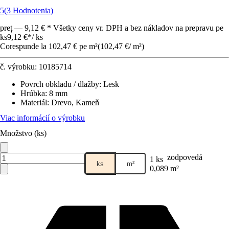
5
(3 Hodnotenia)
preț — 9,12 € * Všetky ceny vr. DPH a bez nákladov na prepravu pe
ks
9,12 €
*
/
ks
Corespunde la 102,47 € pe m²
(
102,47 €
/
m²
)
č. výrobku:
10185714
Povrch obkladu / dlažby
:
Lesk
Hrúbka
:
8 mm
Materiál
:
Drevo, Kameň
Viac informácií o výrobku
Množstvo (ks)
zodpovedá
1 ks
ks
m²
0,089 m²