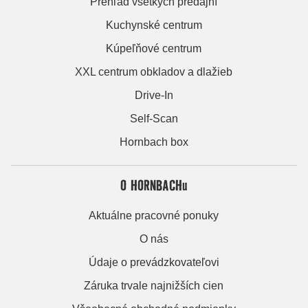
Prehľad všetkých predajní
Kuchynské centrum
Kúpeľňové centrum
XXL centrum obkladov a dlažieb
Drive-In
Self-Scan
Hornbach box
O HORNBACHu
Aktuálne pracovné ponuky
O nás
Údaje o prevádzkovateľovi
Záruka trvale najnižších cien