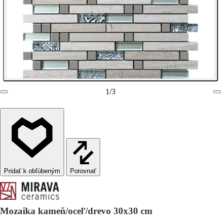
1
/
3
Porovnať
Mozaika kameň/oceľ/drevo 30x30 cm