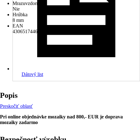
Mrazuvzdorné
Nie
Hrúbka
8 mm
EAN
4306517446055
Dátový list
Popis
Preskočiť oblasť
Pri online objednávke mozaiky nad 800,- EUR je doprava
mozaiky zadarmo
Bezpečnosť výrobku