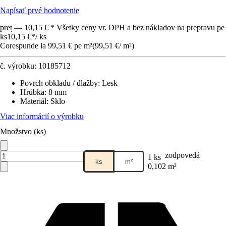
Napísať prvé hodnotenie
preț — 10,15 € * Všetky ceny vr. DPH a bez nákladov na prepravu pe
ks
10,15 €
*
/
ks
Corespunde la 99,51 € pe m²
(
99,51 €
/
m²
)
č. výrobku:
10185712
Povrch obkladu / dlažby
:
Lesk
Hrúbka
:
8 mm
Materiál
:
Sklo
Viac informácií o výrobku
Množstvo (ks)
zodpovedá
1 ks
ks
m²
0,102 m²