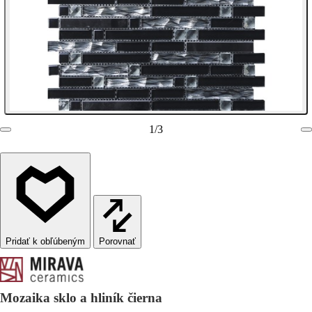
1
/
3
Porovnať
Mozaika sklo a hliník čierna