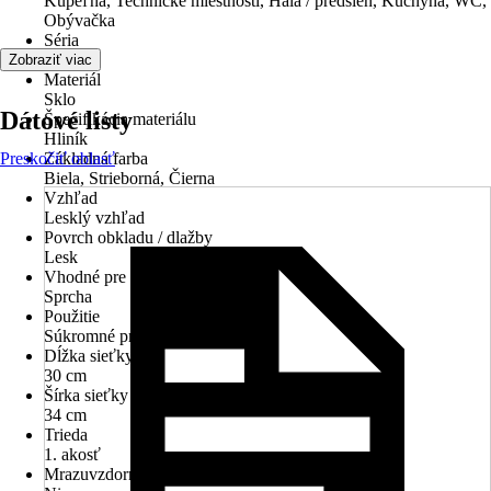
Kúpeľňa, Technické miestnosti, Hala / predsieň, Kuchyňa, WC,
Obývačka
Séria
-
Zobraziť viac
Materiál
Sklo
Dátové listy
Špecifikácia materiálu
Hliník
Preskočiť oblasť
Základná farba
Biela, Strieborná, Čierna
Vzhľad
Lesklý vzhľad
Povrch obkladu / dlažby
Lesk
Vhodné pre
Sprcha
Použitie
Súkromné priestory
Dĺžka sieťky
30 cm
Šírka sieťky
34 cm
Trieda
1. akosť
Mrazuvzdorné