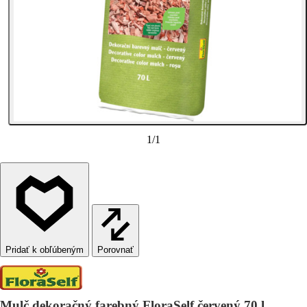
1
/
1
Porovnať
Mulč dekoračný farebný FloraSelf červený 70 l