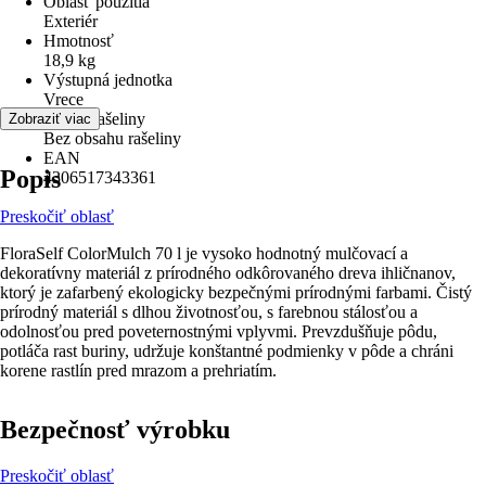
Oblasť použitia
Exteriér
Hmotnosť
18,9 kg
Výstupná jednotka
Vrece
Obsah rašeliny
Zobraziť viac
Bez obsahu rašeliny
EAN
Popis
4306517343361
Preskočiť oblasť
FloraSelf ColorMulch 70 l je vysoko hodnotný mulčovací a
dekoratívny materiál z prírodného odkôrovaného dreva ihličnanov,
ktorý je zafarbený ekologicky bezpečnými prírodnými farbami. Čistý
prírodný materiál s dlhou životnosťou, s farebnou stálosťou a
odolnosťou pred poveternostnými vplyvmi. Prevzdušňuje pôdu,
potláča rast buriny, udržuje konštantné podmienky v pôde a chráni
korene rastlín pred mrazom a prehriatím.
Bezpečnosť výrobku
Preskočiť oblasť