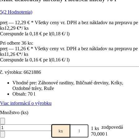
5
(2 Hodnotenia)
preț — 12,29 € * Všetky ceny vr. DPH a bez nákladov na prepravu pe
ks
12,29 €
*
/
ks
Corespunde la 0,18 € pe l
(
0,18 €
/
l
)
Pri odbere 36 ks:
preț — 11,26 € * Všetky ceny vr. DPH a bez nákladov na prepravu pe
ks
11,26 €
*
/
ks
Corespunde la 0,16 € pe l
(
0,16 €
/
l
)
č. výrobku:
6621886
Vhodné pre
:
Záhonové rastliny, Ihličnaté dreviny, Kríky,
Ozdobné trávy, Ruže
Obsah
:
70 l
Viac informácií o výrobku
Množstvo (ks)
zodpovedá
1 ks
ks
l
70,000 l