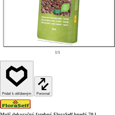
1
/
1
Porovnať
Mulč dekoračný farebný FloraSelf hnedý 70 l