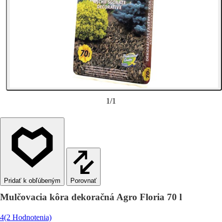
1
/
1
Porovnať
Mulčovacia kôra dekoračná Agro Floria 70 l
4
(2 Hodnotenia)