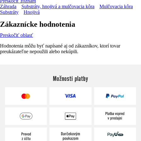
Preskočiť zoznam
Záhrada
Substráty, hnojivá a mulčovacia kôra
Mulčovacia kôra
Substráty
Hnojivá
Zákaznícke hodnotenia
Preskočiť oblasť
Hodnotenia môžu byť napísané aj od zákazníkov, ktorí tovar
preukázateľne nepoužili alebo nekúpili.
Možnosti platby