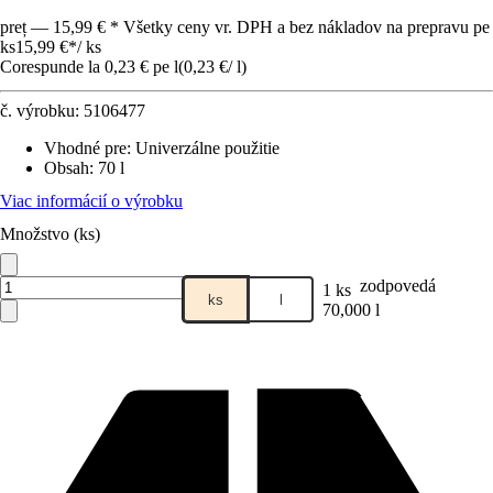
preț — 15,99 € * Všetky ceny vr. DPH a bez nákladov na prepravu pe
ks
15,99 €
*
/
ks
Corespunde la 0,23 € pe l
(
0,23 €
/
l
)
č. výrobku:
5106477
Vhodné pre
:
Univerzálne použitie
Obsah
:
70 l
Viac informácií o výrobku
Množstvo (ks)
zodpovedá
1 ks
ks
l
70,000 l