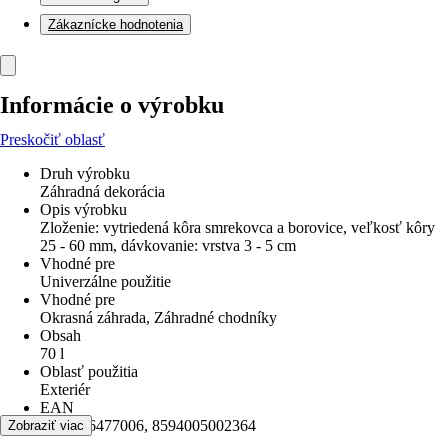
Zákaznícke hodnotenia
Informácie o výrobku
Preskočiť oblasť
Druh výrobku
Záhradná dekorácia
Opis výrobku
Zloženie: vytriedená kôra smrekovca a borovice, veľkosť kôry
25 - 60 mm, dávkovanie: vrstva 3 - 5 cm
Vhodné pre
Univerzálne použitie
Vhodné pre
Okrasná záhrada, Záhradné chodníky
Obsah
70 l
Oblasť použitia
Exteriér
EAN
2005106477006, 8594005002364
Zobraziť viac