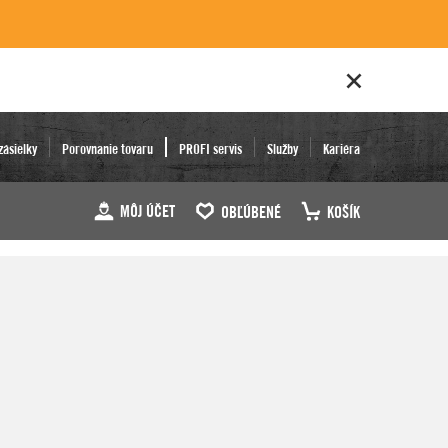
zásielky
Porovnanie tovaru
PROFI servis
Služby
Kariéra
MÔJ ÚČET
OBĽÚBENÉ
KOŠÍK