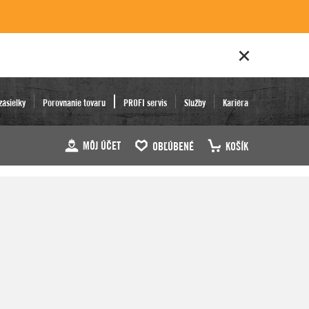
zásielky
Porovnanie tovaru
PROFI servis
Služby
Kariéra
MÔJ ÚČET
OBĽÚBENÉ
KOŠÍK