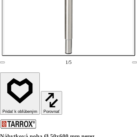
1
/
5
Porovnať
Nábytková noha Ø 50x600 mm nerez