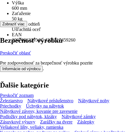
Výška
600 mm
Zaťaženie
50 kg
Farebný odtieň
Zobraziť viac
Ušľachtilá oceľ
EAN
Bezpečnosť výrobku
2007006329546, 4306517459260
Preskočiť oblasť
Pre zodpovednosť za bezpečnosť výrobku pozrite
.
Informácie od výrobcu
Ďalšie kategórie
Preskočiť zoznam
Železiarstvo
Nábytkové príslušenstvo
Nábytkové nohy
Priechodky
Úchytky na nábytok
Nábytkové závesy, kovanie pre zavesenie
Podložky pod nábytok, klzáky
Nábytkové zámky
Zásuvkové výsuvy
Zarážky na dvere
Záslepky
Vešiakové lišty, vešiaky, ramienka