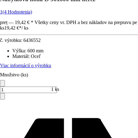
1
(4 Hodnotenia)
preț — 19,42 € * Všetky ceny vr. DPH a bez nákladov na prepravu pe
ks
19,42 €
*
/
ks
č. výrobku:
6436552
Výška
:
600 mm
Materiál
:
Oceľ
Viac informácií o výrobku
Množstvo (ks)
1 ks